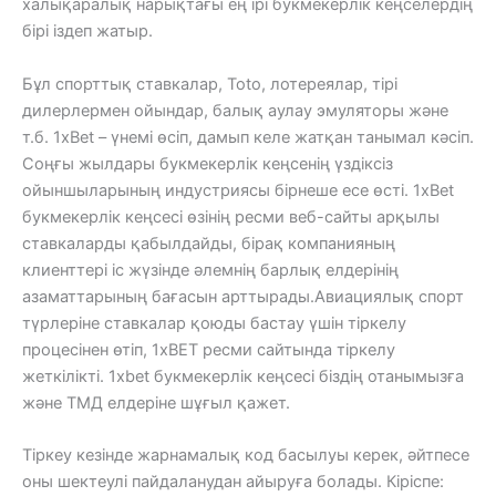
халықаралық нарықтағы ең ірі букмекерлік кеңселердің
бірі іздеп жатыр.
Бұл спорттық ставкалар, Toto, лотереялар, тірі
дилерлермен ойындар, балық аулау эмуляторы және
т.б. 1xBet – үнемі өсіп, дамып келе жатқан танымал кәсіп.
Соңғы жылдары букмекерлік кеңсенің үздіксіз
ойыншыларының индустриясы бірнеше есе өсті. 1xBet
букмекерлік кеңсесі өзінің ресми веб-сайты арқылы
ставкаларды қабылдайды, бірақ компанияның
клиенттері іс жүзінде әлемнің барлық елдерінің
азаматтарының бағасын арттырады.Авиациялық спорт
түрлеріне ставкалар қоюды бастау үшін тіркелу
процесінен өтіп, 1xBET ресми сайтында тіркелу
жеткілікті. 1xbet букмекерлік кеңсесі біздің отанымызға
және ТМД елдеріне шұғыл қажет.
Тіркеу кезінде жарнамалық код басылуы керек, әйтпесе
оны шектеулі пайдаланудан айыруға болады. Кіріспе: