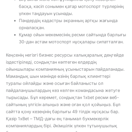
басқа, кәсіп сонымен қатар мотоспорт түрлерінің
үлкен таңдауын ұсынады.
Пәндердің кадастры экранның артқы жағында
орналасқан.
Құмар ойын мекемесінің ресми сайтында барлығы
30-дан астам мотоспорт нұсқалары сипатталған.
Кеңсенің негізгі бизнес ресурсы халықаралық деңгейде
іздестіріледі, сондықтан көптеген елдердің
ойыншылары компанияның ұсыныстарын пайдаланады.
Мамандық шын мәнінде өзінің барлық клиенттері
туралы ойлайды және осыған байланысты ол
пайдаланушылардың кез келген командасына жетуге
тырысады. Бұл керемет, сондықтан 1xbet ресми веб-
сайтының үлгісін алыңыз және оған қол қойыңыз. Бұл
сайтта қону кезеңінің барлығы 49 тілдік нұсқасы бар.
Қазір 1xBet – ТМД-дағы ең танымал букмекерлік
компаниялардың бірі. Әкімшілік үлкен тұтынушылық