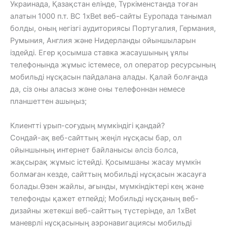
Украинада, Қазақстан елінде, Түркіменстанда тоған
алатын 1000 п.т. BC 1xBet веб-сайты Еуропада танымал
болды, оның негізгі аудиториясы Португалия, Германия,
Румыния, Англия және Нидерланды ойыншыларын
іздейді. Егер қосымша ставка жасаушының ұялы
телефонында жұмыс істемесе, ол оператор ресурсының
мобильді нұсқасын пайдалана алады. Қалай болғанда
да, сіз оны аласыз және оны телефоннан немесе
планшеттен ашыңыз;
Клиентті ұрып-соғудың мүмкіндігі қандай?
Сондай-ақ веб-сайттың жеңіл нұсқасы бар, ол
ойыншының интернет байланысы әлсіз болса,
жақсырақ жұмыс істейді. Қосымшаны жасау мүмкін
болмаған кезде, сайттың мобильді нұсқасын жасауға
болады.Өзен жайлы, ағынды, мүмкіндіктері кең және
телефонды қажет етпейді; Мобильді нұсқаның веб-
дизайны жетекші веб-сайттың түстерінде, ал 1xBet
маневрлі нұсқасының аэронавигациясы мобильді