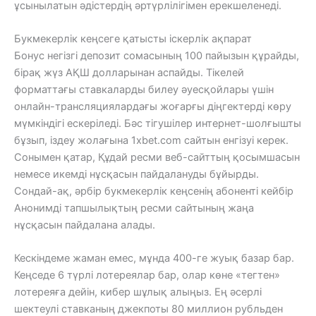
ұсынылатын әдістердің әртүрлілігімен ерекшеленеді.
Букмекерлік кеңсеге қатысты іскерлік ақпарат
Бонус негізгі депозит сомасының 100 пайызын құрайды,
бірақ жүз АҚШ долларынан аспайды. Тікелей
форматтағы ставкаларды билеу әуесқойлары үшін
онлайн-трансляциялардағы жоғарғы діңгектерді көру
мүмкіндігі ескеріледі. Бәс тігушілер интернет-шолғышты
бұзып, іздеу жолағына 1xbet.com сайтын енгізуі керек.
Сонымен қатар, Құдай ресми веб-сайттың қосымшасын
немесе икемді нұсқасын пайдалануды бұйырды.
Сондай-ақ, әрбір букмекерлік кеңсенің абоненті кейбір
Анонимді тапшылықтың ресми сайтының жаңа
нұсқасын пайдалана алады.
Кескіндеме жаман емес, мұнда 400-ге жуық базар бар.
Кеңседе 6 түрлі лотереялар бар, олар көне «тегтен»
лотереяға дейін, кибер шұлық алыңыз. Ең әсерлі
шектеулі ставканың джекпоты 80 миллион рубльден