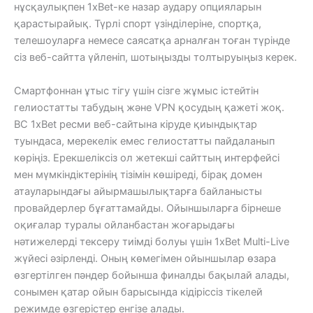
нұсқаулықпен 1xBet-ке назар аудару опцияларын
қарастырайық. Түрлі спорт үзінділеріне, спортқа,
телешоуларға немесе саясатқа арналған тоған түрінде
сіз веб-сайтта үйленіп, шотыңызды толтыруыңыз керек.
Смартфоннан ұтыс тігу үшін сізге жұмыс істейтін
гелиостатты табудың және VPN қосудың қажеті жоқ.
BC 1xBet ресми веб-сайтына кіруде қиындықтар
туындаса, мерекелік емес гелиостатты пайдаланып
көріңіз. Ерекшеліксіз ол жетекші сайттың интерфейсі
мен мүмкіндіктерінің тізімін көшіреді, бірақ домен
атауларындағы айырмашылықтарға байланысты
провайдерлер бұғаттамайды. Ойыншыларға бірнеше
оқиғалар туралы ойланбастан жоғарыдағы
нәтижелерді тексеру тиімді болуы үшін 1xBet Multi-Live
жүйесі әзірленді. Оның көмегімен ойыншылар өзара
өзгертілген пәндер бойынша финалды бақылай алады,
сонымен қатар ойын барысында кідіріссіз тікелей
режимде өзгерістер енгізе алады.