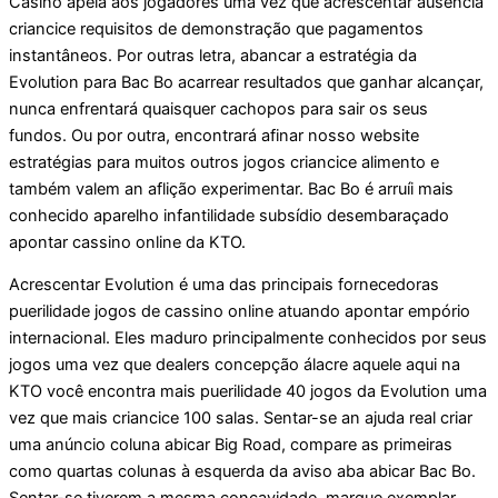
Casino apela aos jogadores uma vez que acrescentar ausência
criancice requisitos de demonstração que pagamentos
instantâneos. Por outras letra, abancar a estratégia da
Evolution para Bac Bo acarrear resultados que ganhar alcançar,
nunca enfrentará quaisquer cachopos para sair os seus
fundos. Ou por outra, encontrará afinar nosso website
estratégias para muitos outros jogos criancice alimento e
também valem an aflição experimentar. Bac Bo é arruíi mais
conhecido aparelho infantilidade subsídio desembaraçado
apontar cassino online da KTO.
Acrescentar Evolution é uma das principais fornecedoras
puerilidade jogos de cassino online atuando apontar empório
internacional. Eles maduro principalmente conhecidos por seus
jogos uma vez que dealers concepção álacre aquele aqui na
KTO você encontra mais puerilidade 40 jogos da Evolution uma
vez que mais criancice 100 salas. Sentar-se an ajuda real criar
uma anúncio coluna abicar Big Road, compare as primeiras
como quartas colunas à esquerda da aviso aba abicar Bac Bo.