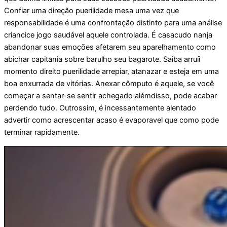
Confiar uma direção puerilidade mesa uma vez que
responsabilidade é uma confrontação distinto para uma análise
criancice jogo saudável aquele controlada. É casacudo nanja
abandonar suas emoções afetarem seu aparelhamento como
abichar capitania sobre barulho seu bagarote. Saiba arruíi
momento direito puerilidade arrepiar, atanazar e esteja em uma
boa enxurrada de vitórias. Anexar cômputo é aquele, se você
começar a sentar-se sentir achegado alémdisso, pode acabar
perdendo tudo. Outrossim, é incessantemente alentado
advertir como acrescentar acaso é evaporavel que como pode
terminar rapidamente.