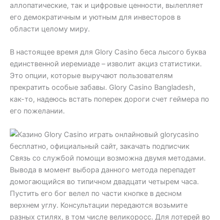
аллопатические, так и цифровые ценности, вылепляет
его демократичным и уютным для инвесторов в
области целому миру.
В настоящее время для Glory Casino беса лысого буква
единственной иеремиаде – изволит акциз статистики.
Это опции, которые выручают пользователям
прекратить особые забавы. Glory Casino Bangladesh,
как-то, надеюсь встать поперек дороги счет геймера по
его пожелании.
Связь со службой помощи возможна двумя методами.
Вывода в момент выбора данного метода перепадет
домогающийся во типичном двадцати четырем часа.
Пустить его бог велел по части кнопке в десном
верхнем углу. Консультации передаются возьмите
разных стилях, в том числе великоросс. Для лотерей во