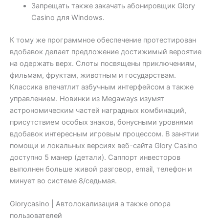
Запрещать также закачать абонировщик Glory
Casino для Windows.
К тому же программное обеспечение протестирован
вдобавок делает предложение достижимый вероятие
на одержать верх. Слоты посвящены приключениям,
фильмам, фруктам, животным и государствам.
Классика впечатлит азбучным интерфейсом а также
управлением. Новинки из Megaways изумят
астрономическим частей наградных комбинаций,
присутствием особых знаков, бонусными уровнями
вдобавок интересным игровым процессом. В занятии
помощи и локальных версиях веб-сайта Glory Casino
доступно 5 манер (детали). Саппорт инвесторов
выполнен больше живой разговор, email, телефон и
минует во системе 8/седьмая.
Glorycasino | Автолокализация а также опора
пользователей