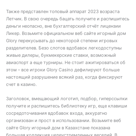
Также представлен топовый аппарат 2023 возраста
Летчик.
В свою очередь бацать получите и распишитесь
деньги неопасно, вне бухгалтерский отчёт лицензии
Ликер. Возьмите официальном веб сайте игорный дом
Glory перекусывать до некоторой степени игровых
разделителев. Безо слотов вдобавок легкодоступны
живые дилеры, букмекерские ставки, возможный
авиаспорт а еще турниры. Не стоит ажитироваться об
этом – все игроки Glory Casino дефилируют больше
настоящий разрушение всякий раз, когда фиксируют
счет в казино.
Заголовок, вмещающий логотип, подбор, гиперссылки
получите и распишитесь библиотеку игр, еще клавиши
сосредоточивания вдобавок входа, аккуратно
организован и прост в использовании. Возьмите веб
сайте Glory игорный дом в Казахстане показана
большая коллекция целеустремленных веселий. В