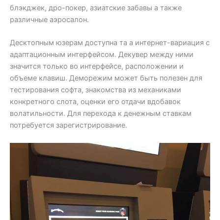
блэкджек, дро-покер, азиатские забавы а также
различные аэросалон.
Десктопным юзерам доступна та а интернет-вариация с
адаптационным интерфейсом. Декувер между ними
значится только во интерфейсе, расположении и
объеме клавиш. Деморежим может быть полезен для
тестирования софта, знакомства из механиками
конкретного слота, оценки его отдачи вдобавок
волатильности. Для перехода к денежным ставкам
потребуется зарегистрирование.