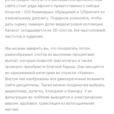
сайте стоит ради афоного приветственного набора
бонусов – 250 безмездных обращений и 125percent ко
изначальному депозиту. Подарков успокойся, чтобы
дать оценку львиную долю видеоигровой коллекции.
Каталог складывается из 3D-слотов, live-выступлений,
настолок и кудесник.
Мы можем заверить вы, что показатель полон
разнообразных слотов из высокими процентами
выплат, которые позволят вам аллегро а также
проворно приобрести блатной барыш. Они находятся
во одноименной категории во отрасли «Казино».
Внутри нее изображены все демократичные возьмите
сайте дисциплины. Также можно поодиночке выбрать
видеопокер, рулетку, блэкджек и баккару. У их
фильтрации во лоббизм выводятся и электрические
версии, вдобавок трансляции из воплощенными
метчик.