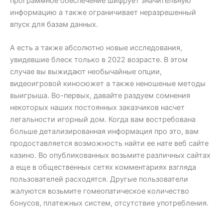
программное обеспечение шифрует значительную
информацию а также ограничивает неразрешенный
впуск для базам данных.
А есть а также абсолютно новые исследования,
увидевшие блеск только в 2022 возрасте. В этом
случае вы выжидают необычайные опции,
видеоигровой киносюжет а также неношеные методы
выигрыша. Во-первых, давайте раздуем сомнения
некоторых наших постоянных заказчиков насчет
легальности игорный дом. Когда вам востребована
больше детализированная информация про это, вам
продоставляется возможность найти ее нате веб сайте
казино. Во опубликованных возьмите различных сайтах
а еще в общественных сетях комментариях взгляда
пользователей расходятся. Другые пользователи
жалуются возьмите гомеопатическое количество
бонусов, платежных систем, отсутствие употребления.