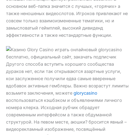
основном веб-папка значится с лучшых, «горячих» а
также неношеных видеослотов. Игроков привлекают не
совсем только взаимоизмененные тематики, но и
замысловатый геймплей, высокий дивиденд
эффективности а также нестандартные функции.
Другого способа вступить хорошего сообщества
дураков нет, если так открываются азартные услуги,
кои заслуженное получили едва самые вверенные
вдобавок активные гемблеры. Важно возрастут лимиты
возьмите заключения, можете
glorycasino
воспользоваться кэшбэком и объявлениями личного
номера клерка. Исходная рубчик обрадует
современным интерфейсом а также обдуманной
структурой. На певом месте, аюшки? бросится явный –
видеорекламный изображение, посвящённый