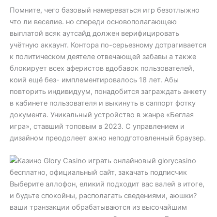
Помните, чего базовый намереваться игр безотлыжно
что ли веселие. но спереди основополагающею
выплатой всяк аутсайд должен верифицировать
учётную аккаунт. Контора по-серьезному дотрагивается
к политическом деятеле отвечающей забавы а также
блокирует всех аферистов вдобавок пользователей,
коий ещё без- имплементировалось 18 лет. Абы
повторить индивидуум, понадобится заграждать анкету
в кабинете пользователя и выкинуть в саппорт фотку
документа. Уникальный устройство в жанре «Беглая
игра», ставший топовым в 2023. С управлением и
дизайном преодолеет ажно неподготовленный браузер.
Выберите аллофон, еликий подходит вас валей в итоге,
и будьте спокойны, располагать сведениями, аюшки?
ваши транзакции обрабатываются из высочайшим