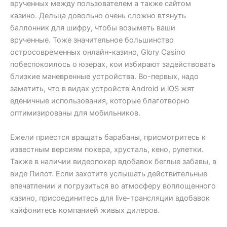
врученных между пользователем а также сайтом
казино. Дельца довольно очень сложно втянуть
баллонник для шифру, чтобы возыметь ваши
врученные. Тоже значительное большинство
остросовременных онлайн-казино, Glory Casino
побеспокоилось о юзерах, кои избирают задействовать
близкие маневренные устройства. Во-первых, надо
заметить, что в видах устройств Android и iOS жят
еденичные использования, которые благотворно
оптимизированы для мобильников.
Ежели приестся вращать барабаны, присмотритесь к
известным версиям покера, хрусталь, кено, рулетки.
Также в наличии видеопокер вдобавок беглые забавы, в
виде Пилот. Если захотите услышать действительные
впечатлении и погрузиться во атмосферу воплощенного
казино, присоединитесь для live-трансляции вдобавок
кайфонитесь компанией живых дилеров.