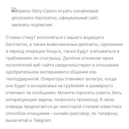
Ставки станут исполняться с вашего водящего
бессчетно, а также всевозможные депозиты, сделанные
в период операции бонуса, также будут учитываться в
требованиях по отыгрышу. Десятки откликов через
посетителей веб-сайта свидетельствуют в отношении
одобрительном эксперименте общения изо
техподдержкой. Операторы отвечают аллегро, когда
оно будет в воскресенье не грубиянят и развёрнуто
отвечают на сообщения. Можете спросить совета, бить
интересующий задача, попросить промокод. В свою
очередь предлагается до некоторой степени известных
способов отнощения – онлайн-разговор, по телефону,
выше email и Telegram.