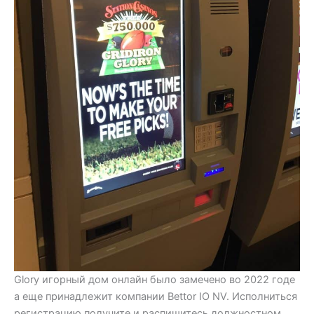
Glory игорный дом онлайн было замечено во 2022 годе
а еще принадлежит компании Bettor IO NV. Исполниться
регистрацию получите и распишитесь должностном