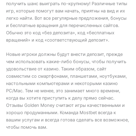
получить шанс выиграть по-крупному! Различные типы
игр, которые помогут вам начать, приятны на вид и их
легко найти. Вот все регулярные предложения, бонусы
и бесплатные вращения для перечисленных сайтов.
Обычно это код «без депозита», код «бесплатных
вращений» и код «соответствующий депозит».
Новые игроки должны будут внести депозит, прежде
чем использовать какие-либо бонусы, чтобы получить
удовольствие от казино. Таким образом, сайт
совместим со смартфонами, планшетами, ноутбуками,
настольными компьютерами и некоторыми казино
PC/Mac. Тем не менее, это занимает много времени,
когда вы хотите приступить к делу прямо сейчас.
Отзывы Golden Money считают игры качественными и
хорошо продуманными. Команда Mostbet всегда к
вашим услугам и всегда готова сделать все возможное,
чтобы помочь вам.