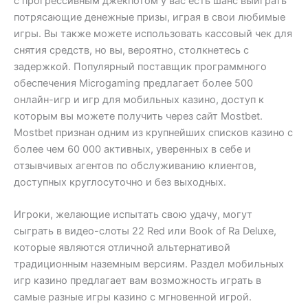
с прогрессивным джекпотом у вас есть шанс выиграть
потрясающие денежные призы, играя в свои любимые
игры. Вы также можете использовать кассовый чек для
снятия средств, но вы, вероятно, столкнетесь с
задержкой. Популярный поставщик программного
обеспечения Microgaming предлагает более 500
онлайн-игр и игр для мобильных казино, доступ к
которым вы можете получить через сайт Mostbet.
Mostbet признан одним из крупнейших списков казино с
более чем 60 000 активных, уверенных в себе и
отзывчивых агентов по обслуживанию клиентов,
доступных круглосуточно и без выходных.
Игроки, желающие испытать свою удачу, могут
сыграть в видео-слоты 22 Red или Book of Ra Deluxe,
которые являются отличной альтернативой
традиционным наземным версиям. Раздел мобильных
игр казино предлагает вам возможность играть в
самые разные игры казино с мгновенной игрой.