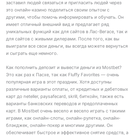
заставил людей связаться и пригласить людей через
это онлайн-казино поделиться своим опытом с
другими, чтобы помочь информировать и обучать. Он
имеет отличный внешний вид и предлагает ряд
уникальных функций как для сайтов в Лас-Вегасе, так и
для сайтов с живыми дилерами. После того, как вы
выиграли все свои деньги, вы всегда можете вернуться
и сыграть еще немного.
Как пополнить депозит и вывести деньги из Mostbet?
Это как раз к Пасхе, так как Fluffy Favorites — очень
популярная игра в этот праздник. Хотя доступны
различные варианты оплаты, от кредитных и дебетовых
карт до neteller, paysafecard, skrill, биткойн, также есть
варианты банковских переводов и предоплаченных
карт. В Mostbet очень весело и весело играть с такими
играми, как онлайн-слоты, онлайн-рулетка, онлайн-
блэкджек, онлайн-покер и многими другими. Он
обеспечивает быстрое и эффективное снятие средств, а