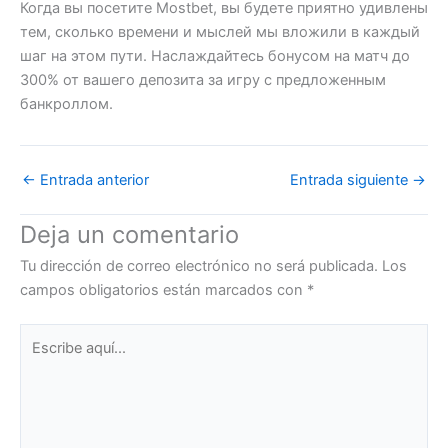
Когда вы посетите Mostbet, вы будете приятно удивлены
тем, сколько времени и мыслей мы вложили в каждый
шаг на этом пути. Наслаждайтесь бонусом на матч до
300% от вашего депозита за игру с предложенным
банкроллом.
←
Entrada anterior
Entrada siguiente
→
Deja un comentario
Tu dirección de correo electrónico no será publicada.
Los
campos obligatorios están marcados con
*
Escribe
aquí...