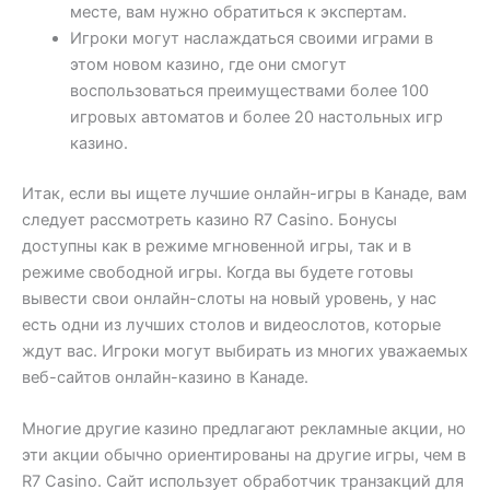
месте, вам нужно обратиться к экспертам.
Игроки могут наслаждаться своими играми в
этом новом казино, где они смогут
воспользоваться преимуществами более 100
игровых автоматов и более 20 настольных игр
казино.
Итак, если вы ищете лучшие онлайн-игры в Канаде, вам
следует рассмотреть казино R7 Casino. Бонусы
доступны как в режиме мгновенной игры, так и в
режиме свободной игры. Когда вы будете готовы
вывести свои онлайн-слоты на новый уровень, у нас
есть одни из лучших столов и видеослотов, которые
ждут вас. Игроки могут выбирать из многих уважаемых
веб-сайтов онлайн-казино в Канаде.
Многие другие казино предлагают рекламные акции, но
эти акции обычно ориентированы на другие игры, чем в
R7 Casino. Сайт использует обработчик транзакций для