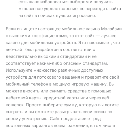
есть шанс избаловаться выбором и получить
мгновенное удовлетворение, не переходя с сайта
на сайт в поисках лучших игр казино.
Если вы ищете настоящее мобильное казино Малайзии
с высокими коэффициентами, то этот сайт — лучшее
казино для мобильных устройств. Это показывает, что
веб-сайт был разработан в соответствии с
действительно высокими стандартами и не
соответствует каким-либо опасным стандартам.
Используйте множество различных доступных
устройств для потокового вещания и превратите свой
мобильный телефон в мощную игровую машину. Вы
можете вносить или снимать средства с помощью
дебетовой карты, кредитной карты или через веб-
кошелек. Просто выберите сумму, которую вы хотите
сыграть, и вы сможете разыгрывать свои спины по
своему усмотрению. Сайт предоставляет ряд
постоянных вариантов вознаграждения, в том числе