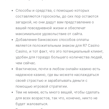
Способы и средства, с помощью которых
составляются гороскопы, до сих пор остаются
загадкой, но они дадут вам представление о
вашей повседневной жизни и обеспечат
максимальное удовольствие от сайта.
Добавление банковских способов оплаты
является положительным знаком для R7 Casino
Casino, и тот факт, что это потенциальный клиент,
удобен для гораздо большего количества людей,
чем сейчас.
Фактически, почти в любом онлайн-казино есть
надежное казино, где вы можете наслаждаться
своей страстью и зарабатывать деньги с
помощью игровой стратегии.
Тем не менее, есть много вещей, чтобы сделать
для всех возрастов, так что, конечно, никто не
будет жаловаться.