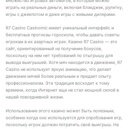
множество игровых автоматов, в которые можно
играть на реальные деньги, включая блэкджек, рулетку,
игры с джекпотом и даже игры с живыми дилерами.
R7 Casino Casinomic имеет уникальный интерфейс и
бесплатные прогнозы гороскопа, чтобы давать советы
игрокам в их азартных играх. Казино R7 Casino — это
сайт, ориентированный на получение бонусов,
поскольку на нем нет требований по отыгрышу для
вывода выигрышей. Хотя мяч находится в движении, R7
Casino не использует яркую анимацию, что делает
движение мячей более реальным и придает опыту
профессионализм. Эта традиция восходит к тому
времени, когда Интернет еще не стал мощной силой в
нашей повседневной жизни.
Использование этого казино может быть полезным,
особенно когда оно используется для опробования игр,
поскольку игрок должен потратить свой выигрыш. На