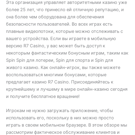
Эта организация управляет авторитетными казино уже
более 25 лет, что принесло ей отличную репутацию, и
она более чем оборудована для обеспечения
безопасности пользователей. Во всех играх есть
плавные видеопотоки, которые можно отслеживать с
вашего устройства. Если вы играете в мобильную
версию R7 Casino, у вас может быть доступ к
некоторым фантастическим бонусным играм, таким как
Spin Spin для лотереи, Spin для спорта и Spin для
живого казино. Как онлайн-игрок, вы также можете
воспользоваться многими бонусами, которые
предлагает казино R7 Casino. Присоединяйтесь к
крупнейшему и лучшему в мире онлайн-казино сегодня
и получите бесплатное вращение!
Игрокам не нужно загружать приложение, чтобы
использовать его, поскольку в них можно просто
играть в своем мобильном браузере. В этом обзоре мы
рассмотрим фактическое обслуживание клиентов и