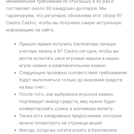
минимальное требование по отыгрышу в 40 раз и
составляет около 90 канадских долларов. Мы
гарантируем, что регулярно обновляем этот обзор R7
Casino Casino, чтобы вы получали самую актуальную
информацию на сайте.
Пришло время получить бесплатную личную
учетную запись в R7 Casino сегодня, чтобы вы
могли испытать свои игровые навыки в наших
играх казино и развлекательном казино.
Следующие проверки соответствия требованиям
будут выполняться только до внесения средств
на ваш счет:.
После того, как выбранное игроком казино
подтвердит вывод средств, ему нужно будет
конвертировать сумму в желаемую валюту.
Также есть ежедневные предложения, которые
можно посмотреть на странице акций.
Иногда, когда вы хотите играть в безопасном