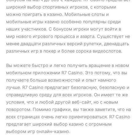
широкий выбор спортивных игроков, с которыми
можно поиграть в казино. Мобильные слоты и
мобильные игры казино особенно популярны среди
наших участников. С бонусом игроки могут войти в
мир нового игрового процесса и азарта. Существует не
менее двадцати различных версий рулетки, двенадцать
различных игр в покер и более сорока видеослотов.
Вы можете быстро и легко получить вращение в новом
мобильном приложении R7 Casino. Это потому, что вы
получаете больше возможностей и опыт намного
лучше. R7 Casino предлагает безопасную, безопасную и
справедливую среду для всех игроков. Он имеет те же
условия, что и любой другой веб-сайт, но с новым
поворотом. Помимо графики, вы также заметите, что на
всех страницах очень легко ориентироваться. R7 Casino
предлагает широкий выбор казино с огромным
выбором игр онлайн-казино.