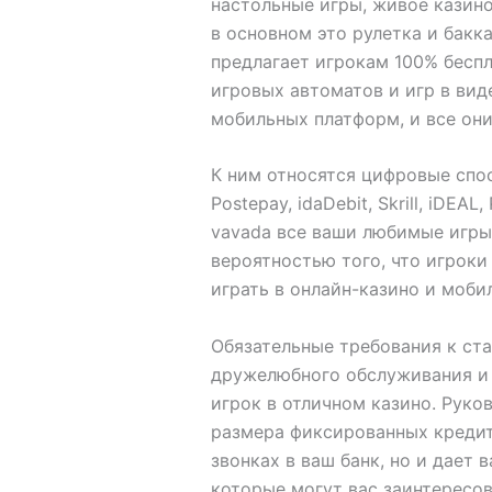
настольные игры, живое казино 
в основном это рулетка и бакк
предлагает игрокам 100% беспл
игровых автоматов и игр в вид
мобильных платформ, и все они
К ним относятся цифровые способ
Postepay, idaDebit, Skrill, iDE
vavada все ваши любимые игры 
вероятностью того, что игроки 
играть в онлайн-казино и моби
Обязательные требования к ста
дружелюбного обслуживания и 
игрок в отличном казино. Руко
размера фиксированных кредито
звонках в ваш банк, но и дает 
которые могут вас заинтересовать: