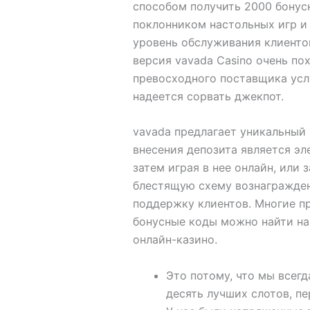
способом получить 2000 бонусн
поклонником настольных игр и
уровень обслуживания клиентов
версия vavada Casino очень по
превосходного поставщика услу
надеется сорвать джекпот.
vavada предлагает уникальный
внесения депозита является эле
затем играя в нее онлайн, или
блестящую схему вознагражден
поддержку клиентов. Многие п
бонусные коды можно найти на 
онлайн-казино.
Это потому, что мы всегд
десять лучших слотов, п