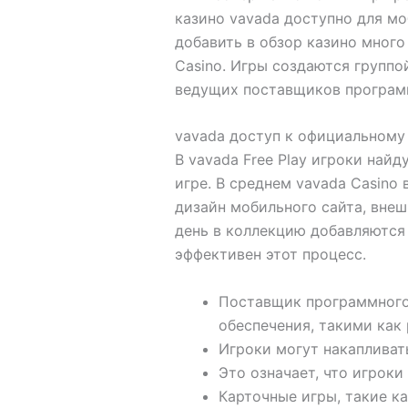
казино vavada доступно для мо
добавить в обзор казино много
Casino. Игры создаются группо
ведущих поставщиков программ
vavada доступ к официальному
В vavada Free Play игроки най
игре. В среднем vavada Casino
дизайн мобильного сайта, внеш
день в коллекцию добавляются
эффективен этот процесс.
Поставщик программного
обеспечения, такими как р
Игроки могут накапливать
Это означает, что игроки
Карточные игры, такие к