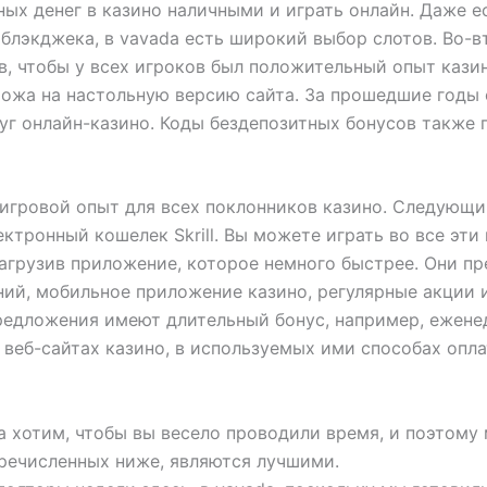
ых денег в казино наличными и играть онлайн. Даже е
 блэкджека, в vavada есть широкий выбор слотов. Во-
, чтобы у всех игроков был положительный опыт казин
хожа на настольную версию сайта. За прошедшие годы
г онлайн-казино. Коды бездепозитных бонусов также п
 игровой опыт для всех поклонников казино. Следующ
ктронный кошелек Skrill. Вы можете играть во все эти и
 загрузив приложение, которое немного быстрее. Они п
ий, мобильное приложение казино, регулярные акции и
редложения имеют длительный бонус, например, ежене
веб-сайтах казино, в используемых ими способах опла
а хотим, чтобы вы весело проводили время, и поэтому
еречисленных ниже, являются лучшими.