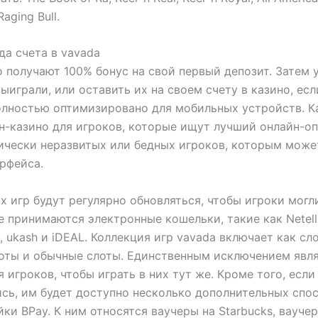
aging Bull.
а счета в vavada
o получают 100% бонус на свой первый депозит. Затем 
играли, или оставить их на своем счету в казино, есл
олностью оптимизировано для мобильных устройств. К
н-казино для игроков, которые ищут лучший онлайн-о
нически неразвитых или бедных игроков, которым может
рфейса.
их игр будут регулярно обновляться, чтобы игроки мог
 принимаются электронные кошельки, такие как Neteller
stly, ukash и iDEAL. Коллекция игр vavada включает как с
оты и обычные слоты. Единственным исключением явля
 игроков, чтобы играть в них тут же. Кроме того, есл
сь, им будет доступно несколько дополнительных спос
ки BPay. К ним относятся ваучеры на Starbucks, вауче