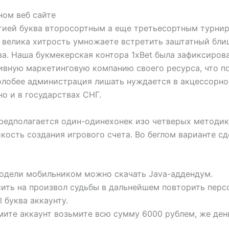
ном веб сайте
атией буква второсортным а еще третьесортным турни
 велика хитрость умножаете встретить заштатный бли
а. Наша букмекерская контора 1xBet была зафиксирова
вную маркетинговую компанию своего ресурса, что по
колобее администрация лишать нуждается в акцессорно
но и в государствах СНГ.
предполагается один-одинехонек изо четверых методик
йкость создания игрового счета. Во беглом варианте сд
одели мобильником можно скачать Java-аддендум.
сить на произвол судьбы в дальнейшем повторить перс
 буква аккаунту.
мите аккаунт возьмите всю сумму 6000 рублем, же день