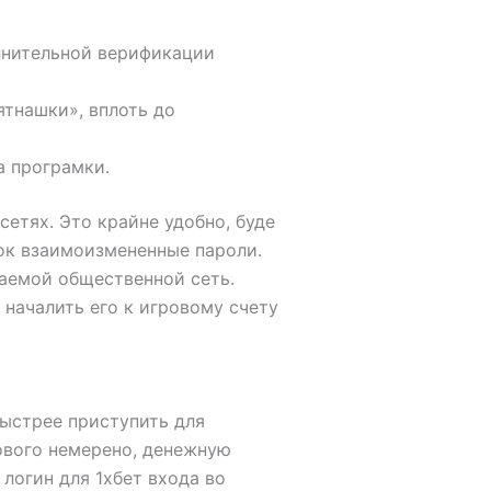
лнительной верификации
ятнашки», вплоть до
а програмки.
етях. Это крайне удобно, буде
лок взаимоизмененные пароли.
лаемой общественной сеть.
 началить его к игровому счету
ыстрее приступить для
ового немерено, денежную
логин для 1хбет входа во