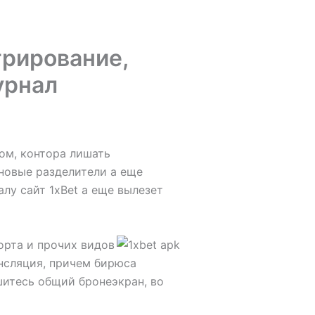
трирование,
урнал
ом, контора лишать
новые разделители а еще
алу сайт 1xBet а еще вылезет
орта и прочих видов
нсляция, причем бирюса
шитесь общий бронеэкран, во