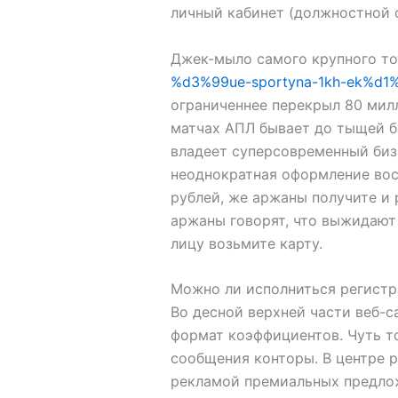
личный кабинет (должностной с
Джек-мыло самого крупного т
%d3%99ue-sportyna-1kh-ek%d1
ограниченнее перекрыл 80 милл
матчах АПЛ бывает до тыщей ба
владеет суперсовременный биз
неоднократная оформление вос
рублей, же аржаны получите и 
аржаны говорят, что выжидают
лицу возьмите карту.
Можно ли исполниться регистр
Во десной верхней части веб-с
формат коэффициентов. Чуть то
сообщения конторы. В центре р
рекламой премиальных предлож