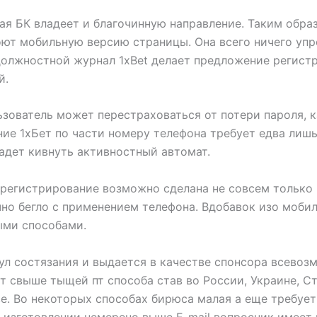
ая БК владеет и благочинную направление. Таким обра
оют мобильную версию страницы. Она всего ничего упр
должностной журнал 1xBet делает предложение регис
й.
зователь может перестраховаться от потери пароля, к
ние 1хБет по части номеру телефона требует едва лиш
адет кивнуть активностный автомат.
арегистрирование возможно сделана не совсем только
чно бегло с применением телефона. Вдобавок изо моби
ыми способами.
ул состязания и выдается в качестве спонсора всевоз
т свыше тыщей пт способа став во России, Украине, Ст
. Во некоторых способах бирюса малая а еще требует
у изготовлении немерено выше E-mail вопросник имеет 