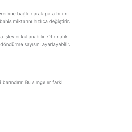
rcihine bağlı olarak para birimi
is miktarını hızlıca değiştirir.
işlevini kullanabilir. Otomatik
öndürme sayısını ayarlayabilir.
arındırır. Bu simgeler farklı