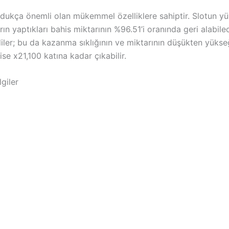
ldukça önemli olan mükemmel özelliklere sahiptir. Slotun yük
ın yaptıkları bahis miktarının %96.51’i oranında geri alabilece
diler; bu da kazanma sıklığının ve miktarının düşükten yükseğ
e x21,100 katına kadar çıkabilir.
giler