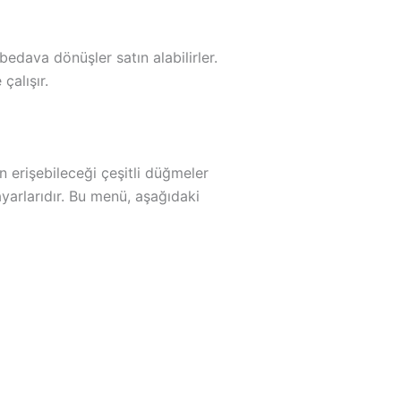
edava dönüşler satın alabilirler.
çalışır.
n erişebileceği çeşitli düğmeler
yarlarıdır. Bu menü, aşağıdaki