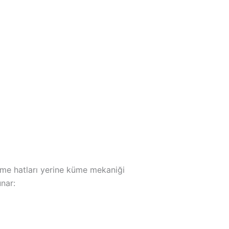
eme hatları yerine küme mekaniği
unar: