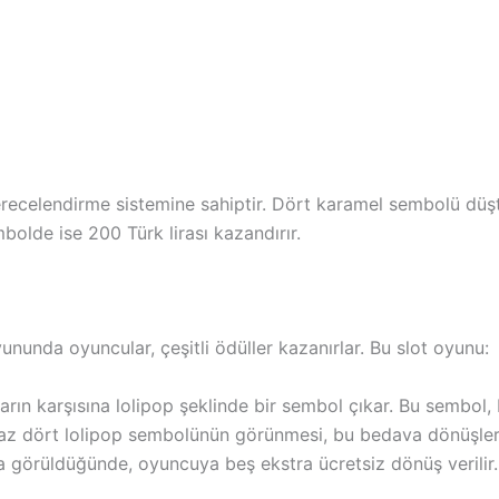
recelendirme sistemine sahiptir. Dört karamel sembolü düşt
bolde ise 200 Türk lirası kazandırır.
unda oyuncular, çeşitli ödüller kazanırlar. Bu slot oyunu:
arın karşısına lolipop şeklinde bir sembol çıkar. Bu sembol
 az dört lolipop sembolünün görünmesi, bu bedava dönüşleri
 görüldüğünde, oyuncuya beş ekstra ücretsiz dönüş verilir.