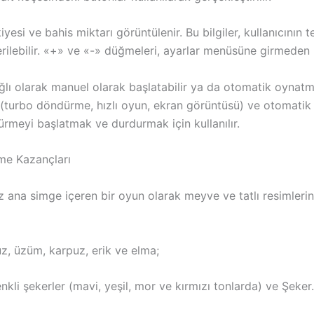
si ve bahis miktarı görüntülenir. Bu bilgiler, kullanıcının te
lebilir. «+» ve «-» düğmeleri, ayarlar menüsüne girmeden bah
lı olarak manuel olarak başlatabilir ya da otomatik oynatma 
turbo döndürme, hızlı oyun, ekran görüntüsü) ve otomatik d
ürmeyi başlatmak ve durdurmak için kullanılır.
me Kazançları
na simge içeren bir oyun olarak meyve ve tatlı resimlerini b
z, üzüm, karpuz, erik ve elma;
nkli şekerler (mavi, yeşil, mor ve kırmızı tonlarda) ve Şeker.