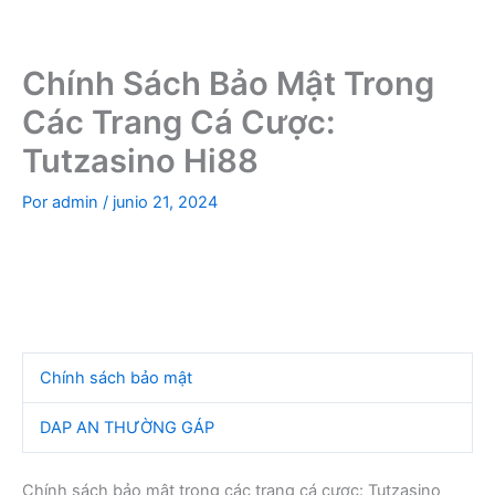
Ir
al
contenido
Chính Sách Bảo Mật Trong
Các Trang Cá Cược:
Tutzasino Hi88
Por
admin
/
junio 21, 2024
Chính sách bảo mật
DAP AN THƯỜNG GÁP
Chính sách bảo mật trong các trang cá cược: Tutzasino