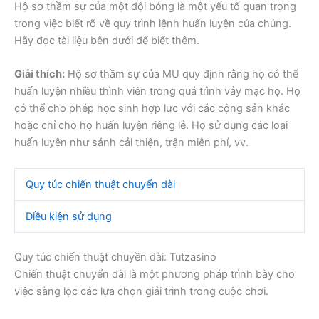
Hộ sơ thầm sự của một đội bóng là một yếu tố quan trọng
trong việc biết rõ về quy trình lệnh huấn luyện của chúng.
Hãy đọc tài liệu bên dưới để biết thêm.
Giải thích:
Hộ sơ thầm sự của MU quy định rằng họ có thể
huấn luyện nhiều thình viên trong quá trình vảy mạc họ. Họ
có thể cho phép học sinh hợp lực với các cộng sản khác
hoặc chỉ cho họ huấn luyện riêng lẻ. Họ sử dụng các loại
huấn luyện như sánh cải thiện, trận miên phí, vv.
Quy túc chiến thuật chuyển dài
Điều kiện sử dụng
Quy túc chiến thuật chuyền dài: Tutzasino
Chiến thuật chuyển dài là một phương pháp trình bày cho
việc sàng lọc các lựa chọn giải trình trong cuộc chơi.