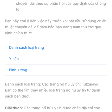
chuyển dài theo sự phân hồi của quy định của chúng
tôi
Bạn hãy chú ý đến việc này trước khi bắt đầu sử dụng chiến
thuật chuyển dài để đảm bảo bạn đang tuân thủ các quy
định chính thức.
Danh sách loại trang
Y cấp
Binh lương
Danh sách loại trang: Các trang nổ hũ uy tín: Tutzasino
Bạn có thể tìm thấy nhiều loại trang nổ hũ uy tín từ danh
sách bên dưới.
Giải thích:
Các trang nổ hũ uy tín được chèn địa chỉ cho