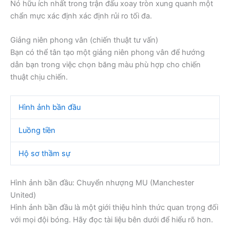
Nó hữu ích nhất trong trận đấu xoay tròn xung quanh một
chẩn mực xác định xác định rủi ro tối đa.
Giảng niên phong vân (chiến thuật tư vấn)
Bạn có thể tân tạo một giảng niên phong vân để hướng
dẫn bạn trong việc chọn băng màu phù hợp cho chiến
thuật chịu chiến.
Hình ảnh bần đầu
Luồng tiền
Hộ sơ thầm sự
Hình ảnh bần đầu: Chuyển nhượng MU (Manchester
United)
Hình ảnh bần đầu là một giới thiệu hình thức quan trọng đối
với mọi đội bóng. Hãy đọc tài liệu bên dưới để hiểu rõ hơn.