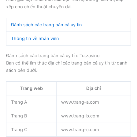
xếp cho chiến thuật chuyền dài.
Đánh sách các trang bán cá uy tín
Thông tin về nhân viên
Đánh sách các trang bán cá uy tín: Tutzasino
Bạn có thể tìm thức địa chỉ các trang bán cá uy tín từ danh
sách bên dưới.
Trang web
Địa chỉ
Trang A
www.trang-a.com
Trang B
www.trang-b.com
Trang C
www.trang-c.com