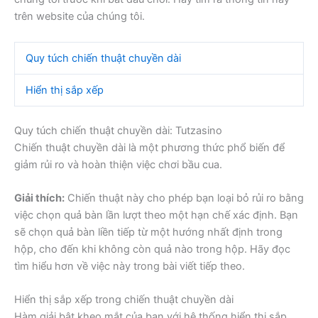
trên website của chúng tôi.
Quy túch chiến thuật chuyền dài
Hiển thị sắp xếp
Quy túch chiến thuật chuyền dài: Tutzasino
Chiến thuật chuyền dài là một phương thức phổ biến để
giảm rủi ro và hoàn thiện việc chơi bầu cua.
Giải thích:
Chiến thuật này cho phép bạn loại bỏ rủi ro bằng
việc chọn quả bàn lần lượt theo một hạn chế xác định. Bạn
sẽ chọn quả bàn liền tiếp từ một hướng nhất định trong
hộp, cho đến khi không còn quả nào trong hộp. Hãy đọc
tìm hiểu hơn về việc này trong bài viết tiếp theo.
Hiển thị sắp xếp trong chiến thuật chuyền dài
Hàm giải bật kheo mắt của bạn với hệ thống hiển thị sắp