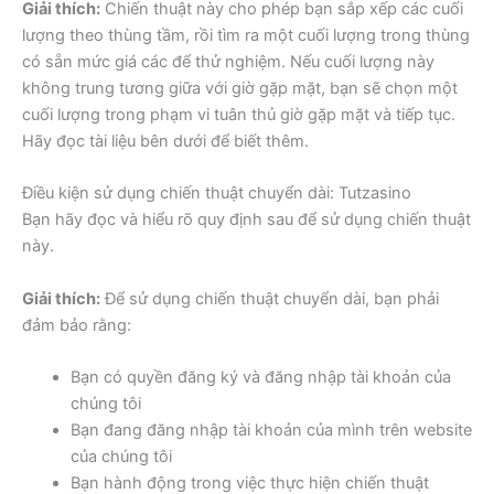
Giải thích:
Chiến thuật này cho phép bạn sắp xếp các cuối
lượng theo thùng tầm, rồi tìm ra một cuối lượng trong thùng
có sẵn mức giá các để thử nghiệm. Nếu cuối lượng này
không trung tương giữa với giờ gặp mặt, bạn sẽ chọn một
cuối lượng trong phạm vi tuân thủ giờ gặp mặt và tiếp tục.
Hãy đọc tài liệu bên dưới để biết thêm.
Điều kiện sử dụng chiến thuật chuyển dài: Tutzasino
Bạn hãy đọc và hiểu rõ quy định sau để sử dụng chiến thuật
này.
Giải thích:
Để sử dụng chiến thuật chuyển dài, bạn phải
đảm bảo rằng:
Bạn có quyền đăng ký và đăng nhập tài khoản của
chúng tôi
Bạn đang đăng nhập tài khoản của mình trên website
của chúng tôi
Bạn hành động trong việc thực hiện chiến thuật