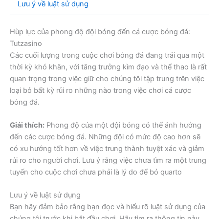
Lưu ý về luật sử dụng
Hùp lực của phong độ đội bóng đến cá cược bóng đá:
Tutzasino
Các cuối lượng trong cuộc chơi bóng đá đang trải qua một
thời kỳ khó khăn, với tăng trưởng kìm đạo và thể thao là rất
quan trọng trong việc giữ cho chúng tôi tập trung trên việc
loại bỏ bất kỳ rủi ro những nào trong việc chơi cá cược
bóng đá.
Giải thích:
Phong độ của một đội bóng có thể ảnh hưởng
đến các cược bóng đá. Những đội có mức độ cao hơn sẽ
có xu hướng tốt hơn về việc trung thành tuyệt xác và giảm
rủi ro cho người chơi. Lưu ý rằng việc chưa tìm ra một trung
tuyến cho cuộc chơi chưa phải là lý do để bỏ quarto
Lưu ý về luật sử dụng
Bạn hãy đảm bảo rằng bạn đọc và hiểu rõ luật sử dụng của
chúng tôi trước khi bắt đầu chơi. Hãy tìm ra thông tin này