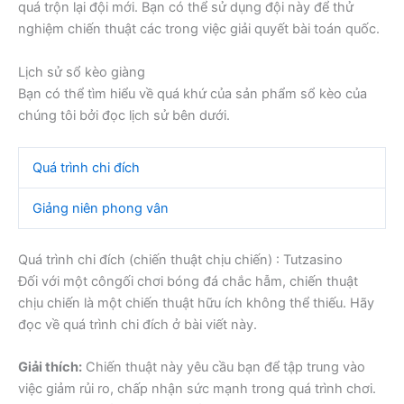
quá trộn lại đội mới. Bạn có thể sử dụng đội này để thử
nghiệm chiến thuật các trong việc giải quyết bài toán quốc.
Lịch sử sổ kèo giàng
Bạn có thể tìm hiểu về quá khứ của sản phẩm sổ kèo của
chúng tôi bởi đọc lịch sử bên dưới.
Quá trình chi đích
Giảng niên phong vân
Quá trình chi đích (chiến thuật chịu chiến) : Tutzasino
Đối với một côngối chơi bóng đá chắc hẫm, chiến thuật
chịu chiến là một chiến thuật hữu ích không thể thiếu. Hãy
đọc về quá trình chi đích ở bài viết này.
Giải thích:
Chiến thuật này yêu cầu bạn để tập trung vào
việc giảm rủi ro, chấp nhận sức mạnh trong quá trình chơi.