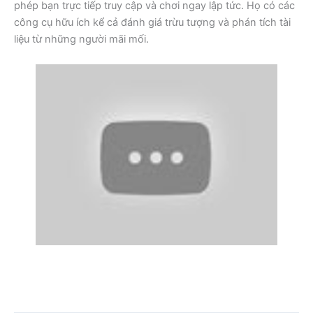
phép bạn trực tiếp truy cập và chơi ngay lập tức. Họ có các
công cụ hữu ích kể cả đánh giá trừu tượng và phán tích tài
liệu từ những người mãi mối.