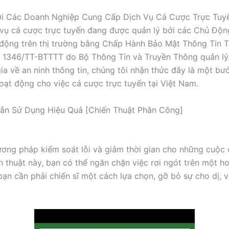
với Các Doanh Nghiệp Cung Cấp Dịch Vụ Cá Cược Trực Tuy
vụ cá cược trực tuyến đang được quản lý bởi các Chủ Độn
t động trên thị trường bằng Chấp Hành Bảo Mật Thông Tin
 1346/TT-BTTTT do Bộ Thông Tín và Truyền Thông quản lý
ia về an ninh thông tin, chúng tôi nhận thức đây là một b
oạt động cho việc cá cược trực tuyến tại Việt Nam.
ẫn Sử Dụng Hiệu Quả [Chiến Thuật Phân Công]
ơng pháp kiểm soát lỗi và giảm thời gian cho những cuộc ch
n thuật này, bạn có thể ngăn chặn việc rơi ngót trên một h
 bạn cần phải chiến sĩ một cách lựa chọn, gỡ bỏ sự cho dị, 