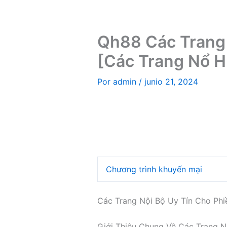
Ir
al
contenido
Qh88 Các Trang 
[Các Trang Nổ H
Por
admin
/
junio 21, 2024
Chương trình khuyến mại
Các Trang Nội Bộ Uy Tín Cho Phi
Giới Thiệu Chung Về Các Trang 