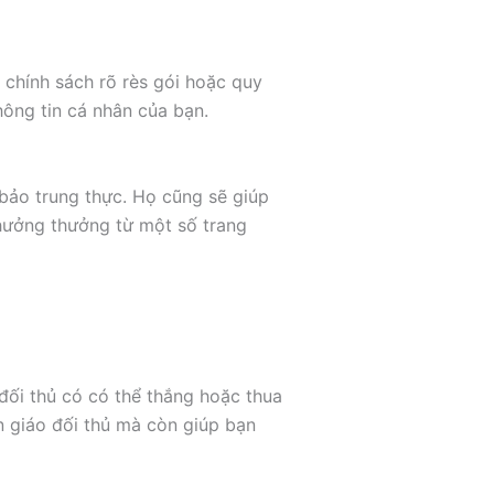
 chính sách rõ rès gói hoặc quy
ông tin cá nhân của bạn.
bảo trung thực. Họ cũng sẽ giúp
thưởng thưởng từ một số trang
đối thủ có có thể thắng hoặc thua
n giáo đối thủ mà còn giúp bạn