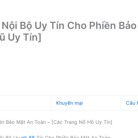
Nội Bộ Uy Tín Cho Phiền Bảo
ũ Uy Tín]
Khuyến mại
Câu h
ền Bảo Mật An Toàn – [Các Trang Nổ Hồ Uy Tín]
Nội Bộ Uy
qh 88
Tín Cho Phiền Bảo Mật An Toàn