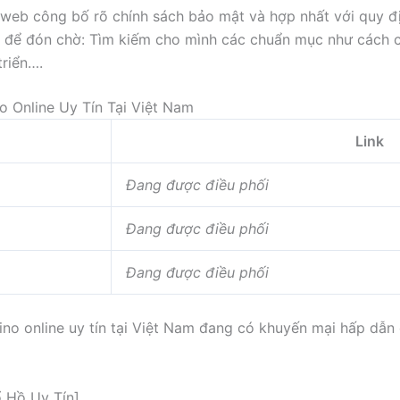
web công bố rõ chính sách bảo mật và hợp nhất với quy đị
g để đón chờ: Tìm kiếm cho mình các chuẩn mục như cách c
triển….
 Online Uy Tín Tại Việt Nam
Link
Đang được điều phối
Đang được điều phối
Đang được điều phối
ino online uy tín tại Việt Nam đang có khuyến mại hấp dẫn
 Hồ Uy Tín]