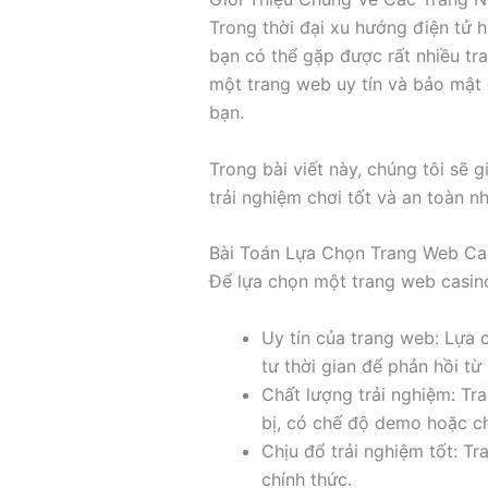
Trong thời đại xu hướng điện tử h
bạn có thể gặp được rất nhiều tr
một trang web uy tín và bảo mật 
bạn.
Trong bài viết này, chúng tôi sẽ 
trải nghiệm chơi tốt và an toàn nh
Bài Toán Lựa Chọn Trang Web Cas
Để lựa chọn một trang web casino
Uy tín của trang web: Lựa 
tư thời gian để phản hồi t
Chất lượng trải nghiệm: T
bị, có chế độ demo hoặc c
Chịu đổ trải nghiệm tốt: T
chính thức.