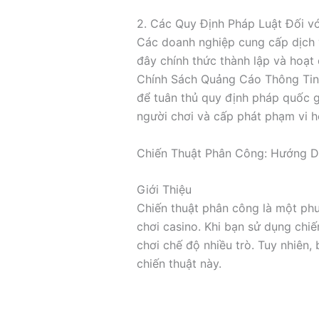
2. Các Quy Định Pháp Luật Đối 
Các doanh nghiệp cung cấp dịch 
đây chính thức thành lập và hoạ
Chính Sách Quảng Cáo Thông Tin
để tuân thủ quy định pháp quốc g
người chơi và cấp phát phạm vi h
Chiến Thuật Phân Công: Hướng D
Giới Thiệu
Chiến thuật phân công là một phư
chơi casino. Khi bạn sử dụng chiế
chơi chế độ nhiều trò. Tuy nhiên,
chiến thuật này.