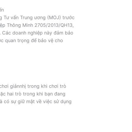
ến
g Tư vấn Trung ương (MOJ) trước
 Tệp Thông Minh 2705/2013/QH13,
. Các doanh nghiệp này đảm bảo
ước quan trọng để bảo vệ cho
ơi giảnnhị trong khi chơi trò
oặc hai trò trong khi bạn đang
và có sự giữ mật về việc sử dụng