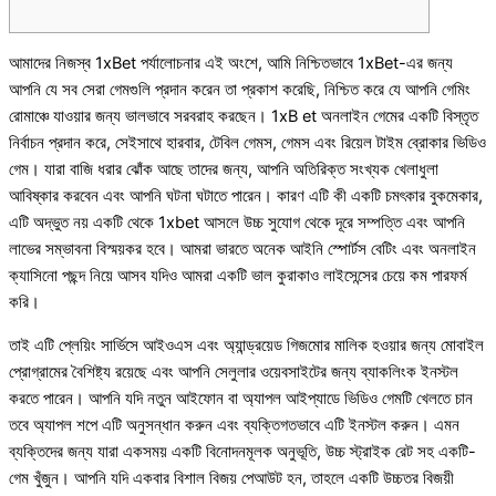
আমাদের নিজস্ব 1xBet পর্যালোচনার এই অংশে, আমি নিশ্চিতভাবে 1xBet-এর জন্য
আপনি যে সব সেরা গেমগুলি প্রদান করেন তা প্রকাশ করেছি, নিশ্চিত করে যে আপনি গেমিং
রোমাঞ্চে যাওয়ার জন্য ভালভাবে সরবরাহ করছেন। 1xB
et অনলাইন গেমের একটি বিস্তৃত
নির্বাচন প্রদান করে, সেইসাথে হারবার, টেবিল গেমস, গেমস এবং রিয়েল টাইম ব্রোকার ভিডিও
গেম। যারা বাজি ধরার ঝোঁক আছে তাদের জন্য, আপনি অতিরিক্ত সংখ্যক খেলাধুলা
আবিষ্কার করবেন এবং আপনি ঘটনা ঘটাতে পারেন। কারণ এটি কী একটি চমৎকার বুকমেকার,
এটি অদ্ভুত নয় একটি থেকে 1xbet আসলে উচ্চ সুযোগ থেকে দূরে সম্পত্তি এবং আপনি
লাভের সম্ভাবনা বিস্ময়কর হবে। আমরা ভারতে অনেক আইনি স্পোর্টস বেটিং এবং অনলাইন
ক্যাসিনো পছন্দ নিয়ে আসব যদিও আমরা একটি ভাল কুরাকাও লাইসেন্সের চেয়ে কম পারফর্ম
করি।
তাই এটি প্লেয়িং সার্ভিসে আইওএস এবং অ্যান্ড্রয়েড গিজমোর মালিক হওয়ার জন্য মোবাইল
প্রোগ্রামের বৈশিষ্ট্য রয়েছে এবং আপনি সেলুলার ওয়েবসাইটের জন্য ব্যাকলিংক ইনস্টল
করতে পারেন। আপনি যদি নতুন আইফোন বা অ্যাপল আইপ্যাডে ভিডিও গেমটি খেলতে চান
তবে অ্যাপল শপে এটি অনুসন্ধান করুন এবং ব্যক্তিগতভাবে এটি ইনস্টল করুন। এমন
ব্যক্তিদের জন্য যারা একসময় একটি বিনোদনমূলক অনুভূতি, উচ্চ স্ট্রাইক রেট সহ একটি-
গেম খুঁজুন। আপনি যদি একবার বিশাল বিজয় পেআউট হন, তাহলে একটি উচ্চতর বিজয়ী