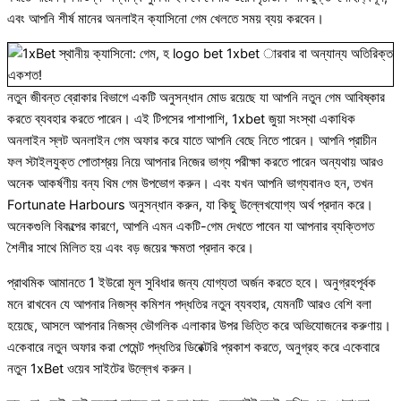
এবং আপনি শীর্ষ মানের অনলাইন ক্যাসিনো গেম খেলতে সময় ব্যয় করবেন।
নতুন জীবন্ত ব্রোকার বিভাগে একটি অনুসন্ধান মোড রয়েছে যা আপনি নতুন গেম আবিষ্কার
করতে ব্যবহার করতে পারেন। এই টিপসের পাশাপাশি, 1xbet জুয়া সংস্থা একাধিক
অনলাইন স্লট অনলাইন গেম অফার করে যাতে আপনি বেছে নিতে পারেন। আপনি প্রাচীন
ফল স্টাইলযুক্ত পোতাশ্রয় নিয়ে আপনার নিজের ভাগ্য পরীক্ষা করতে পারেন অন্যথায় আরও
অনেক আকর্ষণীয় বন্য থিম গেম উপভোগ করুন। এবং যখন আপনি ভাগ্যবানও হন, তখন
Fortunate Harbours অনুসন্ধান করুন, যা কিছু উল্লেখযোগ্য অর্থ প্রদান করে।
অনেকগুলি বিকল্পের কারণে, আপনি এমন একটি-গেম দেখতে পাবেন যা আপনার ব্যক্তিগত
শৈলীর সাথে মিলিত হয় এবং বড় জয়ের ক্ষমতা প্রদান করে।
প্রাথমিক আমানতে 1 ইউরো মূল সুবিধার জন্য যোগ্যতা অর্জন করতে হবে। অনুগ্রহপূর্বক
মনে রাখবেন যে আপনার নিজস্ব কমিশন পদ্ধতির নতুন ব্যবহার, যেমনটি আরও বেশি বলা
হয়েছে, আসলে আপনার নিজস্ব ভৌগলিক এলাকার উপর ভিত্তি করে অভিযোজনের করুণায়।
একেবারে নতুন অফার করা পেমেন্ট পদ্ধতির ডিরেক্টরি প্রকাশ করতে, অনুগ্রহ করে একেবারে
নতুন 1xBet ওয়েব সাইটের উল্লেখ করুন।