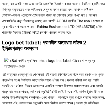
পারেন, যার একটি সহজ এবং আপনি আকর্ষণীয় ডিজাইন করতে পারেন। 1xBet ক্যাসিনোতে
বিশ্বস্ত অ্যান্ড্রয়েড এবং আইওএস সেলুলার অ্যাপ রয়েছে এবং আপনি একটি ভাল
মোবাইল-বান্ধব ওয়েবপেজ তৈরি করতে পারেন যা মোবাইল থেকে পাওয়া যায়। আপনার
ওয়েবসাইটের নতুন বিষয়বস্তু রয়েছে এবং আপনি ACOM ল্যাটিন The usa Letter.V
দ্বারা পরিচালনা করতে পারেন। Exidna Businesses LTD (НЕ435756) চার্জিং
প্রতিনিধি হিসাবে ইন্টারনেট সাইটে চলমান পরিষেবা অফার করে৷
Logo bet 1xbet: প্রাণহীন অন্যথায় লাইভ 2
ইন্দ্রিয়গ্রাহ্য অবস্থান
এটি অত্যন্ত গুরুত্বপূর্ণ যে পেশাদাররা এই ধরণের বিধিনিষেধের দিকে নজর রাখেন এবং পৃথক
শহরগুলির মধ্যে সিস্টেমের আইনগুলির সাথে এগিয়ে যান। যখনই পরীক্ষা করা হয়, আমি
দেখেছি যে 1xBet নিজের আমানতের একাধিক শতাংশ বিকল্পকে স্বাগত জানায় এবং আপনি
প্রত্যাহার করতে পারেন, সেইসাথে ক্রেডিট/ডেবিট নোট, ই-ওয়ালেট, আর্থিক ট্রান্সমিট, এবং
আপনি ক্রিপ্টোকারেন্সির সম্ভাবনাও পেতে পারেন। আপনাকে মুদ্রা রাখতে সাহায্য করার জন্য,
ভোক্তারা এই ধরনের সহজ পছন্দগুলি থেকে নির্বাচন করতে পারেন। প্রথম পুট অতিরিক্ত