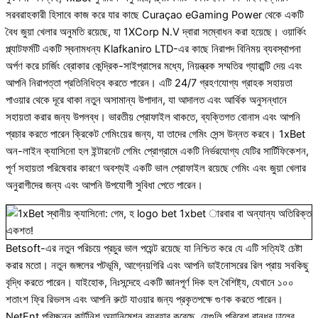
সরবরাহকারী হিসাবে কাজ করে যার কাছে Curaçao eGaming Power থেকে একটি
বৈধ জুয়া খেলার অনুমতি রয়েছে, যা 1XCorp N.V দ্বারা সম্বোধন করা হয়েছে। ওয়ার্কিং
প্ল্যাটফর্মটি একটি স্বনামধন্য Klafkaniro LTD-এর কাছে নিরাপদ বিনিময় ব্যবস্থাপনা
অর্পণ করে চার্জিং ব্রোকার কেন্দ্রিক-সাইপ্রাসের মধ্যে, নিয়ন্ত্রক সম্মতির গ্যারান্টি দেয় এবং
আপনি নিরাপত্তা প্রতিনিধিত্ব করতে পারেন। এটি 24/7 গ্রহণযোগ্য গ্রাহক সহায়তা
পাওয়ার থেকে দূরে থাকা নতুন অসামান্য উপাদান, যা আদালত এবং আর্থিক অনুসন্ধানে
সহায়তা করার জন্য উপলব্ধ। ভারতীয় প্রোফাইল থাকতে, ব্যক্তিগত বোনাস এবং আপনি
প্রচার করতে পারেন ক্রিকেট গেমিংয়ের জন্য, যা তাদের গেমিং সেন্স উন্নত করবে। 1xBet
অন-লাইন ক্যাসিনো হল ইন্টারনেট গেমিং প্রোগ্রামে একটি নির্ভরযোগ্য যেটির সার্টিফিকেশন,
পূর্ণ সহায়তা পরিষেবার কারণে অবশ্যই একটি ভাল প্রোফাইল রয়েছে গেমিং এবং জুয়া খেলার
অনুরাগীদের জন্য এবং আপনি উপযোগী সুবিধা পেতে পারেন।
Betsoft-এর নতুন পরিচয়ে প্রচুর ভাল পয়েন্ট রয়েছে যা নিশ্চিত করে যে এটি সত্যিই চেষ্টা
করার মতো। নতুন জঙ্গলের পটভূমি, আগ্নেয়গিরি এবং আপনি ডাইনোসরের রিল প্রায় সবকিছু
বৃদ্ধি করতে পারেন। যাইহোক, নিঃসন্দেহে একটি জ্ঞানপূর্ণ দিক হল বৈশিষ্ট্য, যেখানে ১০০
শতাংশ ফ্রি রিভলস এবং আপনি রুটে যাওয়ার জন্য প্রকৃতপক্ষে গুণক করতে পারেন।
NetEnt পরিচ্ছন্ন কার্টুনিশ অ্যানিমেশন ব্যবহার করেছে, যেগুলি পরিবেশ বান্ধব ঢালের