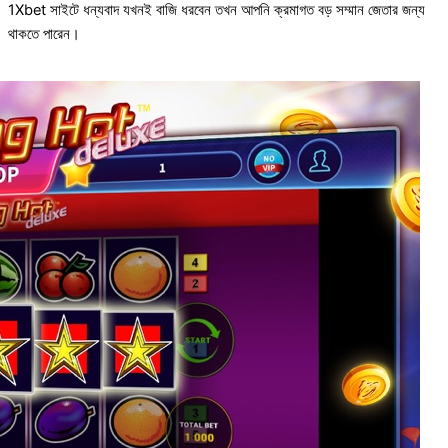
1Xbet সাইটে ধন্যবাদ যখনই বাজি ধরবেন তখন আপনি ক্রমাগত বড় সম্মান জেতার জন্য
থাকতে পারেন।