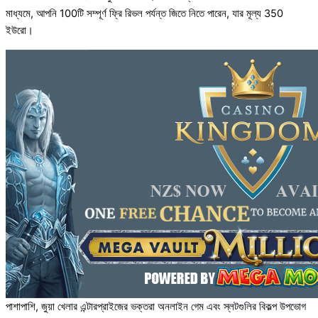
মাধ্যমে, আপনি 100টি সম্পূর্ণ ফ্রি রিভল পর্যন্ত জিতে নিতে পারেন, যার মূল্য 350
ইউরো।
পাশাপাশি, জুয়া খেলার এন্টারপ্রাইজের ভক্তরা অনলাইন গেম এবং স্লটগুলির বিকল্প উপভোগ