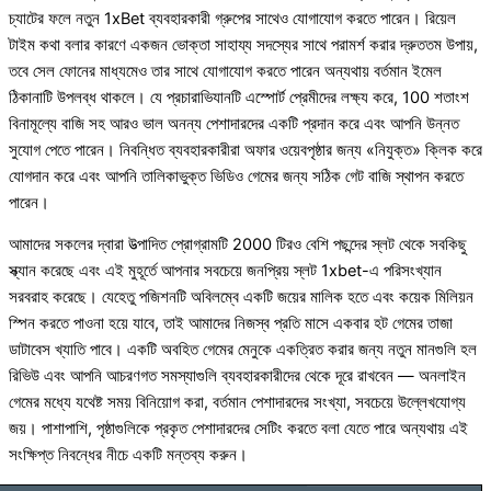
চ্যাটের ফলে নতুন 1xBet ব্যবহারকারী গ্রুপের সাথেও যোগাযোগ করতে পারেন। রিয়েল
টাইম কথা বলার কারণে একজন ভোক্তা সাহায্য সদস্যের সাথে পরামর্শ করার দ্রুততম উপায়,
তবে সেল ফোনের মাধ্যমেও তার সাথে যোগাযোগ করতে পারেন অন্যথায় বর্তমান ইমেল
ঠিকানাটি উপলব্ধ থাকলে। যে প্রচারাভিযানটি এস্পোর্ট প্রেমীদের লক্ষ্য করে, 100 শতাংশ
বিনামূল্যে বাজি সহ আরও ভাল অনন্য পেশাদারদের একটি প্রদান করে এবং আপনি উন্নত
সুযোগ পেতে পারেন। নিবন্ধিত ব্যবহারকারীরা অফার ওয়েবপৃষ্ঠার জন্য «নিযুক্ত» ক্লিক করে
যোগদান করে এবং আপনি তালিকাভুক্ত ভিডিও গেমের জন্য সঠিক গেট বাজি স্থাপন করতে
পারেন।
আমাদের সকলের দ্বারা উত্পাদিত প্রোগ্রামটি 2000 টিরও বেশি পছন্দের স্লট থেকে সবকিছু
স্ক্যান করেছে এবং এই মুহূর্তে আপনার সবচেয়ে জনপ্রিয় স্লট 1xbet-এ পরিসংখ্যান
সরবরাহ করেছে। যেহেতু পজিশনটি অবিলম্বে একটি জয়ের মালিক হতে এবং কয়েক মিলিয়ন
স্পিন করতে পাওনা হয়ে যাবে, তাই আমাদের নিজস্ব প্রতি মাসে একবার হট গেমের তাজা
ডাটাবেস খ্যাতি পাবে। একটি অবহিত গেমের মেনুকে একত্রিত করার জন্য নতুন মানগুলি হল
রিভিউ এবং আপনি আচরণগত সমস্যাগুলি ব্যবহারকারীদের থেকে দূরে রাখবেন — অনলাইন
গেমের মধ্যে যথেষ্ট সময় বিনিয়োগ করা, বর্তমান পেশাদারদের সংখ্যা, সবচেয়ে উল্লেখযোগ্য
জয়। পাশাপাশি, পৃষ্ঠাগুলিকে প্রকৃত পেশাদারদের সেটিং করতে বলা যেতে পারে অন্যথায় এই
সংক্ষিপ্ত নিবন্ধের নীচে একটি মন্তব্য করুন।