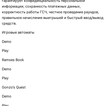
гарантирует конфиденциальность персональной
информации, сохранность платежных данных,
корректность работы ГСЧ, честное проведение раундов,
правильное начисление выигрышей и быстрый ввод/вывод
средств.
Игровые автоматы
Demo
Play
Ramses Book
Demo
Play
Gonzo’s Quest
Demo
Play