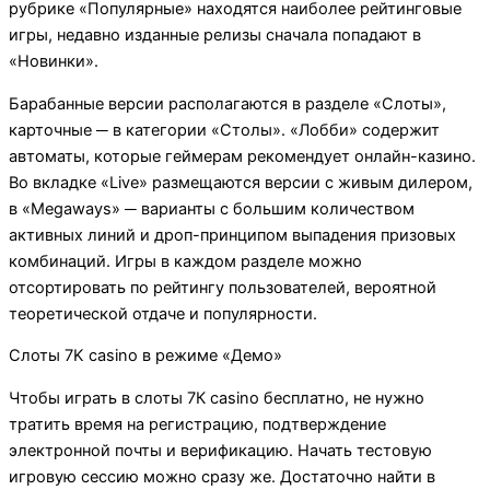
рубрике «Популярные» находятся наиболее рейтинговые
игры, недавно изданные релизы сначала попадают в
«Новинки».
Барабанные версии располагаются в разделе «Слоты»,
карточные ─ в категории «Столы». «Лобби» содержит
автоматы, которые геймерам рекомендует онлайн-казино.
Во вкладке «Live» размещаются версии с живым дилером,
в «Megaways» ─ варианты с большим количеством
активных линий и дроп-принципом выпадения призовых
комбинаций. Игры в каждом разделе можно
отсортировать по рейтингу пользователей, вероятной
теоретической отдаче и популярности.
Слоты 7K casino в режиме «Демо»
Чтобы играть в слоты 7К casino бесплатно, не нужно
тратить время на регистрацию, подтверждение
электронной почты и верификацию. Начать тестовую
игровую сессию можно сразу же. Достаточно найти в