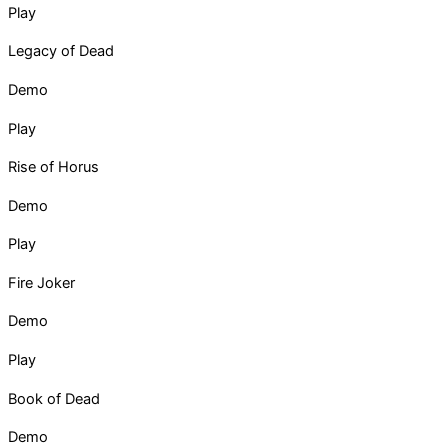
Play
Legacy of Dead
Demo
Play
Rise of Horus
Demo
Play
Fire Joker
Demo
Play
Book of Dead
Demo