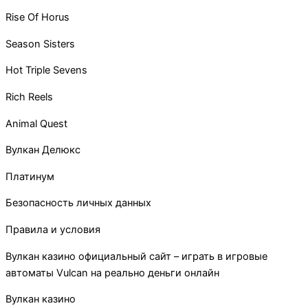
Rise Of Horus
Season Sisters
Hot Triple Sevens
Rich Reels
Animal Quest
Вулкан Делюкс
Платинум
Безопасность личных данных
Правила и условия
Вулкан казино официальный сайт – играть в игровые
автоматы Vulcan на реально деньги онлайн
Вулкан казино