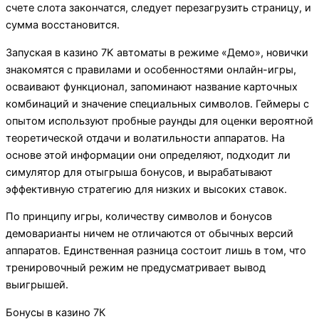
счете слота закончатся, следует перезагрузить страницу, и
сумма восстановится.
Запуская в казино 7K автоматы в режиме «Демо», новички
знакомятся с правилами и особенностями онлайн-игры,
осваивают функционал, запоминают название карточных
комбинаций и значение специальных символов. Геймеры с
опытом используют пробные раунды для оценки вероятной
теоретической отдачи и волатильности аппаратов. На
основе этой информации они определяют, подходит ли
симулятор для отыгрыша бонусов, и вырабатывают
эффективную стратегию для низких и высоких ставок.
По принципу игры, количеству символов и бонусов
демоварианты ничем не отличаются от обычных версий
аппаратов. Единственная разница состоит лишь в том, что
тренировочный режим не предусматривает вывод
выигрышей.
Бонусы в казино 7К