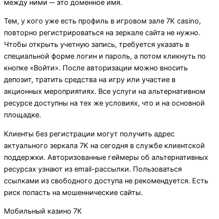
между ними ─ это доменное имя.
Тем, у кого уже есть профиль в игровом зале 7K casino,
повторно регистрироваться на зеркале сайта не нужно.
Чтобы открыть учетную запись, требуется указать в
специальной форме логин и пароль, а потом кликнуть по
кнопке «Войти». После авторизации можно вносить
депозит, тратить средства на игру или участие в
акционных мероприятиях. Все услуги на альтернативном
ресурсе доступны на тех же условиях, что и на основной
площадке.
Клиенты без регистрации могут получить адрес
актуального зеркала 7K на сегодня в службе клиентской
поддержки. Авторизованные геймеры об альтернативных
ресурсах узнают из email-рассылки. Пользоваться
ссылками из свободного доступа не рекомендуется. Есть
риск попасть на мошеннические сайты.
Мобильный казино 7К