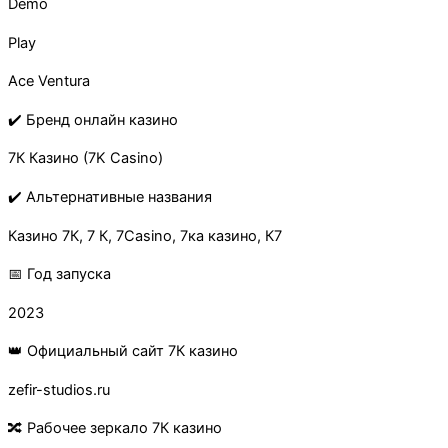
Demo
Play
Ace Ventura
✔️ Бренд онлайн казино
7К Казино (7K Casino)
✔️ Альтернативные названия
Казино 7К, 7 К, 7Casino, 7ка казино, К7
📅 Год запуска
2023
👑 Официальный сайт 7К казино
zefir-studios.ru
🔀 Рабочее зеркало 7К казино