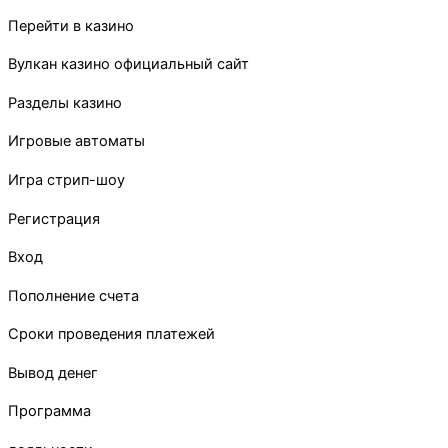
Перейти в казино
Вулкан казино официальный сайт
Разделы казино
Игровые автоматы
Игра стрип-шоу
Регистрация
Вход
Пополнение счета
Сроки проведения платежей
Вывод денег
Программа