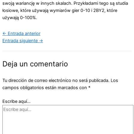
swoją wariancję w innych skalach. Przykładami tego są studia
łosiowe, które używają wymiarów gier 0-10 i 2BY2, które
używają 0-100%.
←
Entrada anterior
Entrada siguiente
→
Deja un comentario
Tu dirección de correo electrónico no será publicada.
Los
campos obligatorios están marcados con
*
Escribe aquí...