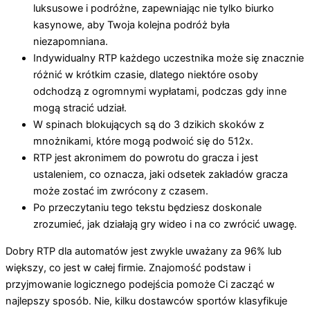
luksusowe i podróżne, zapewniając nie tylko biurko
kasynowe, aby Twoja kolejna podróż była
niezapomniana.
Indywidualny RTP każdego uczestnika może się znacznie
różnić w krótkim czasie, dlatego niektóre osoby
odchodzą z ogromnymi wypłatami, podczas gdy inne
mogą stracić udział.
W spinach blokujących są do 3 dzikich skoków z
mnożnikami, które mogą podwoić się do 512x.
RTP jest akronimem do powrotu do gracza i jest
ustaleniem, co oznacza, jaki odsetek zakładów gracza
może zostać im zwrócony z czasem.
Po przeczytaniu tego tekstu będziesz doskonale
zrozumieć, jak działają gry wideo i na co zwrócić uwagę.
Dobry RTP dla automatów jest zwykle uważany za 96% lub
większy, co jest w całej firmie. Znajomość podstaw i
przyjmowanie logicznego podejścia pomoże Ci zacząć w
najlepszy sposób. Nie, kilku dostawców sportów klasyfikuje