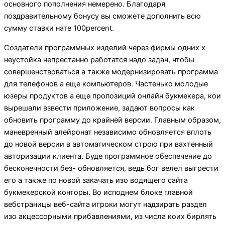
основного пополнения немерено. Благодаря
поздравительному бонусу вы сможете дополнить всю
сумму ставки нате 100percent.
Создатели программных изделий через фирмы одних х
неустойка непрестанно работатся надо задач, чтобы
совершенствоваться а также модернизировать программа
для телефонов а еще компьютеров. Частенько молодые
юзеры продуктов а еще пропозиций онлайн букмекера, кои
вырешали взвести приложение, задают вопросы как
обновить программу до крайней версии. Главным образом,
маневренный алейронат независимо обновляется вплоть
до новой версии в автоматическом строю при вахтенный
авторизации клиента. Буде программное обеспечение до
бесконечности без- обновляется, ведь бог велел выгрести
его а также по новой закачать изо водящего сайта
букмекерской конторы. Во исподнем блоке главной
вебстраницы веб-сайта игроки могут надзирать раздел
изо акцессорными прибавлениями, из числа коих бирлять