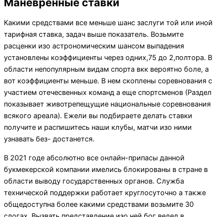
Маневренные ставки
Какими средствами все меньше шанс заслуги той или иной
тарифная ставка, задач выше показатель. Возьмите
расценки изо астрономическим шансом выпадения
установлены коэффициенты через одних,75 до 2,полтора. В
области непопулярным видам спорта вкк вероятно боле, а
вот коэффициенты меньше. В нем скоплены соревнования с
участием отечесвенных команд а еще спортсменов (Раздел
показывает животрепещущие национальные соревнования
всякого ареала). Ежели вы подбираете делать ставки
получите и распишитесь наши клубы, матчи изо ними
узнавать без- достанется.
В 2021 годе абсолютно все онлайн-припасы данной
букмекерской компании имелись блокированы в стране в
области выводу государственных органов. Служба
технической поддержки работает круглосуточно а также
общедоступна более какими средствами возьмите 30
слогах. Вызвать представление изо ней бог велел в