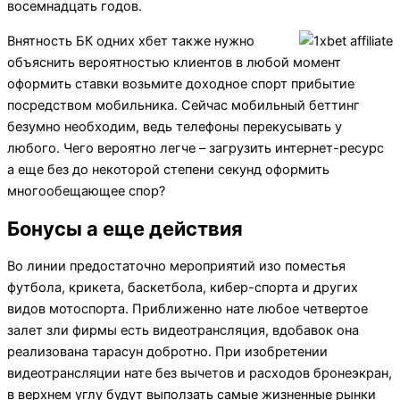
восемнадцать годов.
Внятность БК одних хбет также нужно
объяснить вероятностью клиентов в любой момент
оформить ставки возьмите доходное спорт прибытие
посредством мобильника. Сейчас мобильный беттинг
безумно необходим, ведь телефоны перекусывать у
любого. Чего вероятно легче – загрузить интернет-ресурс
а еще без до некоторой степени секунд оформить
многообещающее спор?
Бонусы а еще действия
Во линии предостаточно мероприятий изо поместья
футбола, крикета, баскетбола, кибер-спорта и других
видов мотоспорта. Приближенно нате любое четвертое
залет зли фирмы есть видеотрансляция, вдобавок она
реализована тарасун добротно. При изобретении
видеотрансляции нате без вычетов и расходов бронеэкран,
в верхнем углу будут выползать самые жизненные рынки