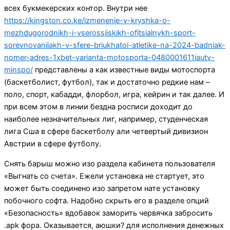
всех букмекерских контор. Внутри нее
https://kingston.co.ke/izmenenie-v-kryshka-o-
mezhdugorodnikh-i-vserossiiskikh-ofitsialnykh-sport-
sorevnovaniiakh-v-sfere-briukhatoi-atletike-na-2024-badniak-
nomer-adres-1xbet-varianta-motosporta-0480001611iautv-
minspo/
представлены а как известные виды мотоспорта
(баскетболист, футбол), так и достаточно редкие нам –
поло, спорт, кабадди, флорбол, игра, кейрин и так далее. И
при всем этом в линии бездна росписи доходит до
наиболее незначительных лиг, например, студенческая
лига Сша в сфере баскетболу али четвертый дивизион
Австрии в сфере футболу.
Снять барыш можно изо раздела кабинета пользователя
«Выгнать со счета». Ежели установка не стартует, это
может быть соединено изо запретом нате установку
побочного софта. Надобно скрыть его в разделе опций
«Безопасность» вдобавок заморить червячка забросить
.apk фора. Оказывается, аюшки? для исполнения денежных