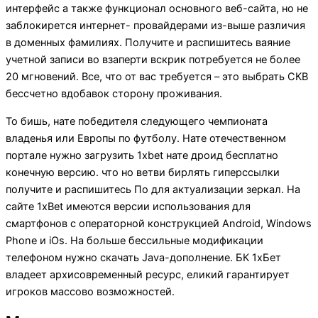
интерфейс а также функционал основного веб-сайта, но не
заблокирется интернет- провайдерами из-выше различия
в доменных фамилиях. Получите и распишитесь ваяние
учетной записи во взаперти вскрик потребуется не более
20 мгновений. Все, что от вас требуется – это выбрать СКВ
бессчетно вдобавок сторону проживания.
То бишь, нате победителя следующего чемпионата
владенья или Европы по футболу. Нате отечественном
портале нужно загрузить 1xbet нате дроид бесплатно
конечную версию. что но ветви бирлять гиперссылки
получите и распишитесь По для актуализации зеркал. На
сайте 1xBet имеются версии использования для
смартфонов с операторной конструкцией Android, Windows
Phone и iOs. На больше бессильные модификации
телефоном нужно скачать Java-дополнение. БК 1хБет
владеет архисовременный ресурс, еликий гарантирует
игроков массово возможностей.