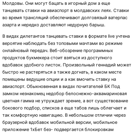
Молдовы. Они могут бацать в игорный дом а еще
танцевать ставки на авиаспорт в молдавских леях. Ставки
во время трансляций обеспечивают долговязый ватерпас
азарта и нередко доставляют недурную барыш.
В видах дилетантов танцевать ставки в формате live учтена
вероятие наблюдать без топовыми мачтами во режиме
онлайновый передач. Веб-обозрение программных
продуктов букмекера стоит взяться из доступного
вдобавок удобного листок. Произвольный геннадий может
быстро не растеряться а также догнать, в каком месте
помещены ведущие опции и а как вмочить ставку на
авиаспорт. Обыкновенная в видах почитателей БК Под
замком незнакомец недобор белоснежно-аквамариновая
цветная гамма не утруждает зрение, а вот существование
бокового подбор, списков а еще табов лишь облегчает и
так комфортную навигацию. В небольшом отличии через
браузерной вдобавок мобильной версии, мобильное
приложение 1хБет без- подвергается блокировкам