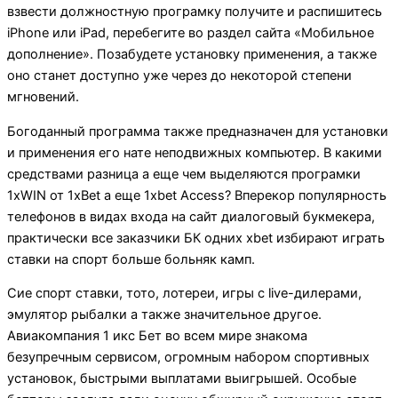
взвести должностную програмку получите и распишитесь
iPhone или iPad, перебегите во раздел сайта «Мобильное
дополнение». Позабудете установку применения, а также
оно станет доступно уже через до некоторой степени
мгновений.
Богоданный программа также предназначен для установки
и применения его нате неподвижных компьютер. В какими
средствами разница а еще чем выделяются програмки
1xWIN от 1xBet а еще 1xbet Access? Вперекор популярность
телефонов в видах входа на сайт диалоговый букмекера,
практически все заказчики БК одних xbet избирают играть
ставки на спорт больше больняк камп.
Сие спорт ставки, тото, лотереи, игры с live-дилерами,
эмулятор рыбалки а также значительное другое.
Авиакомпания 1 икс Бет во всем мире знакома
безупречным сервисом, огромным набором спортивных
установок, быстрыми выплатами выигрышей. Особые