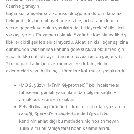
üzerine gitmeyin
Bağımsız fahişeler söz konusu olduğunda durum daha az
belirgindir; kızların nihayetinde «iş başında», annelerinin
yerine geçerek ve onları yaşlılıkta destekleyerek eğitildikleri
varsayılıyordu. Eş zamanlı olarak, özgür bir kadınla evlilik dışı
ilişkiler ciddi şekilde ele alınıyordu. Aldatılan kişi, eğer eşi zina
durumunda yakalanırsa kanuna göre suçluyu öldürmek için
yasal hakka sahipti; aynı durum tecavüz için de geçerliydi.
Zina yapan kadınların ve kadın ve erkek fahişelerin
evlenmeleri veya halka açık törenlere katılmaları yasaklandı.
(MÖ 2. yüzyıl, Münih Glyptothek)Tıbbi incelemeler
fahişelerin günlük yaşamlarından bilgiler sağlar –
ancak çok kısmî ve eksiktir.
Felsefi diyalog türünün bir kadın tarafından yazılan ilk
örneği, Speroni’nin eserinde anlattığı ve fakat
kendinin anlatıldığı bu metinden hiç hoşlanmayan
Tullia isimli bir fahişe tarafından kaleme alındı.