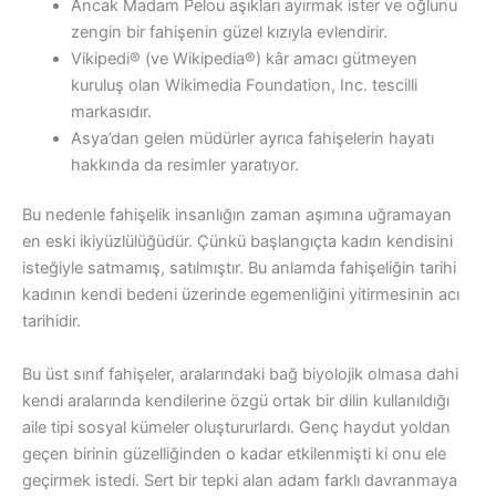
Ancak Madam Pelou aşıkları ayırmak ister ve oğlunu
zengin bir fahişenin güzel kızıyla evlendirir.
Vikipedi® (ve Wikipedia®) kâr amacı gütmeyen
kuruluş olan Wikimedia Foundation, Inc. tescilli
markasıdır.
Asya’dan gelen müdürler ayrıca fahişelerin hayatı
hakkında da resimler yaratıyor.
Bu nedenle fahişelik insanlığın zaman aşımına uğramayan
en eski ikiyüzlülüğüdür. Çünkü başlangıçta kadın kendisini
isteğiyle satmamış, satılmıştır. Bu anlamda fahişeliğin tarihi
kadının kendi bedeni üzerinde egemenliğini yitirmesinin acı
tarihidir.
Bu üst sınıf fahişeler, aralarındaki bağ biyolojik olmasa dahi
kendi aralarında kendilerine özgü ortak bir dilin kullanıldığı
aile tipi sosyal kümeler oluştururlardı. Genç haydut yoldan
geçen birinin güzelliğinden o kadar etkilenmişti ki onu ele
geçirmek istedi. Sert bir tepki alan adam farklı davranmaya