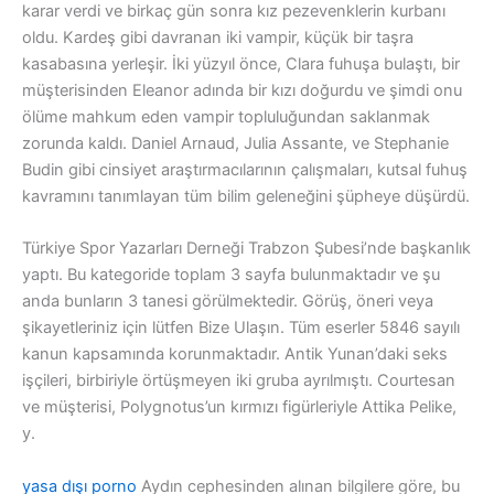
karar verdi ve birkaç gün sonra kız pezevenklerin kurbanı
oldu. Kardeş gibi davranan iki vampir, küçük bir taşra
kasabasına yerleşir. İki yüzyıl önce, Clara fuhuşa bulaştı, bir
müşterisinden Eleanor adında bir kızı doğurdu ve şimdi onu
ölüme mahkum eden vampir topluluğundan saklanmak
zorunda kaldı. Daniel Arnaud, Julia Assante, ve Stephanie
Budin gibi cinsiyet araştırmacılarının çalışmaları, kutsal fuhuş
kavramını tanımlayan tüm bilim geleneğini şüpheye düşürdü.
Türkiye Spor Yazarları Derneği Trabzon Şubesi’nde başkanlık
yaptı. Bu kategoride toplam 3 sayfa bulunmaktadır ve şu
anda bunların 3 tanesi görülmektedir. Görüş, öneri veya
şikayetleriniz için lütfen Bize Ulaşın. Tüm eserler 5846 sayılı
kanun kapsamında korunmaktadır. Antik Yunan’daki seks
işçileri, birbiriyle örtüşmeyen iki gruba ayrılmıştı. Courtesan
ve müşterisi, Polygnotus’un kırmızı figürleriyle Attika Pelike,
y.
yasa dışı porno
Aydın cephesinden alınan bilgilere göre, bu