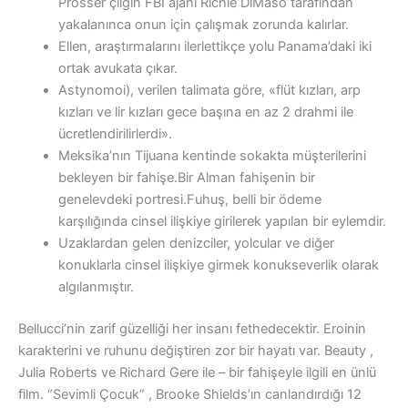
Prosser çılgın FBI ajanı Richie DiMaso tarafından
yakalanınca onun için çalışmak zorunda kalırlar.
Ellen, araştırmalarını ilerlettikçe yolu Panama’daki iki
ortak avukata çıkar.
Astynomoi), verilen talimata göre, «flüt kızları, arp
kızları ve lir kızları gece başına en az 2 drahmi ile
ücretlendirilirlerdi».
Meksika’nın Tijuana kentinde sokakta müşterilerini
bekleyen bir fahişe.Bir Alman fahişenin bir
genelevdeki portresi.Fuhuş, belli bir ödeme
karşılığında cinsel ilişkiye girilerek yapılan bir eylemdir.
Uzaklardan gelen denizciler, yolcular ve diğer
konuklarla cinsel ilişkiye girmek konukseverlik olarak
algılanmıştır.
Bellucci’nin zarif güzelliği her insanı fethedecektir. Eroinin
karakterini ve ruhunu değiştiren zor bir hayatı var. Beauty ,
Julia Roberts ve Richard Gere ile – bir fahişeyle ilgili en ünlü
film. “Sevimli Çocuk” , Brooke Shields’ın canlandırdığı 12