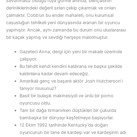
savunmasız olduğu rüya görme anında, bilinçaltının
derinliklerindeki değerli sırları çekip çıkarmak ve onları
çalmaktır. Cobb’un bu ender mahareti, onu kurumsal
casusluğun tehlikeli yeni dünyasında aranan bir oyuncu
yapmıştır. Ancak, aynı zamanda bu durum onu uluslararası
bir kaçak yapmış ve sevdiği herşeye malolmuştur.
Gazeteci Anna, dergi için yeni bir makale üzerinde
çalışıyor.
Bu tehdit kendi kendini kaldırana ve başka şekilde
kaldırılana kadar devam edeceğiz.
Amerikalı genç ve başarılı aktör Josh Hutcherson’ı
tanıyor musunuz?
Basit bir bulaşık makinesiydi ve ünlü bir porno
oyuncusu oldu.
Tam bir dağa tırmanırken düştükleri bir çukurda
bambaşka bir dünyayı keşfetmeye başlıyorlar.
12 Ekim 1992 tarihinde Kentucky’da doğan
oyuncunun bir tane de kardeşi var ve kardeşinin adı