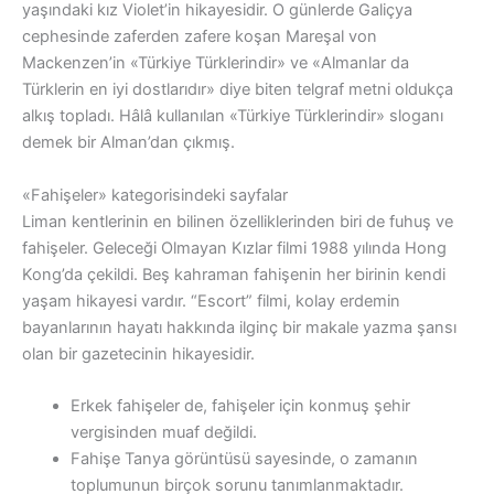
yaşındaki kız Violet’in hikayesidir. O günlerde Galiçya
cephesinde zaferden zafere koşan Mareşal von
Mackenzen’in «Türkiye Türklerindir» ve «Almanlar da
Türklerin en iyi dostlarıdır» diye biten telgraf metni oldukça
alkış topladı. Hâlâ kullanılan «Türkiye Türklerindir» sloganı
demek bir Alman’dan çıkmış.
«Fahişeler» kategorisindeki sayfalar
Liman kentlerinin en bilinen özelliklerinden biri de fuhuş ve
fahişeler. Geleceği Olmayan Kızlar filmi 1988 yılında Hong
Kong’da çekildi. Beş kahraman fahişenin her birinin kendi
yaşam hikayesi vardır. “Escort” filmi, kolay erdemin
bayanlarının hayatı hakkında ilginç bir makale yazma şansı
olan bir gazetecinin hikayesidir.
Erkek fahişeler de, fahişeler için konmuş şehir
vergisinden muaf değildi.
Fahişe Tanya görüntüsü sayesinde, o zamanın
toplumunun birçok sorunu tanımlanmaktadır.