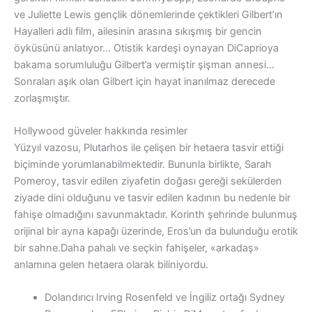
ve Juliette Lewis gençlik dönemlerinde çektikleri Gilbert’ın
Hayalleri adlı film, ailesinin arasına sıkışmış bir gencin
öyküsünü anlatıyor… Otistik kardeşi oynayan DiCaprioya
bakama sorumluluğu Gilbert’a vermiştir şişman annesi…
Sonraları aşık olan Gilbert için hayat inanılmaz derecede
zorlaşmıştır.
Hollywood güveler hakkında resimler
Yüzyıl vazosu, Plutarhos ile çelişen bir hetaera tasvir ettiği
biçiminde yorumlanabilmektedir. Bununla birlikte, Sarah
Pomeroy, tasvir edilen ziyafetin doğası gereği sekülerden
ziyade dini olduğunu ve tasvir edilen kadının bu nedenle bir
fahişe olmadığını savunmaktadır. Korinth şehrinde bulunmuş
orijinal bir ayna kapağı üzerinde, Eros’un da bulunduğu erotik
bir sahne.Daha pahalı ve seçkin fahişeler, «arkadaş»
anlamına gelen hetaera olarak biliniyordu.
Dolandırıcı Irving Rosenfeld ve İngiliz ortağı Sydney