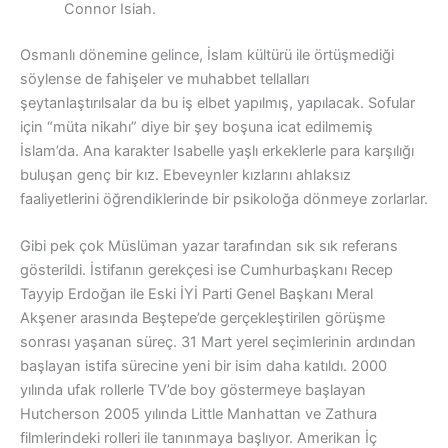
Connor Isiah.
Osmanlı dönemine gelince, İslam kültürü ile örtüşmediği
söylense de fahişeler ve muhabbet tellalları
şeytanlaştırılsalar da bu iş elbet yapılmış, yapılacak. Sofular
için “müta nikahı” diye bir şey boşuna icat edilmemiş
İslam’da. Ana karakter Isabelle yaşlı erkeklerle para karşılığı
buluşan genç bir kız. Ebeveynler kızlarını ahlaksız
faaliyetlerini öğrendiklerinde bir psikoloğa dönmeye zorlarlar.
Gibi pek çok Müslüman yazar tarafından sık sık referans
gösterildi. İstifanın gerekçesi ise Cumhurbaşkanı Recep
Tayyip Erdoğan ile Eski İYİ Parti Genel Başkanı Meral
Akşener arasında Beştepe’de gerçekleştirilen görüşme
sonrası yaşanan süreç. 31 Mart yerel seçimlerinin ardından
başlayan istifa sürecine yeni bir isim daha katıldı. 2000
yılında ufak rollerle TV’de boy göstermeye başlayan
Hutcherson 2005 yılında Little Manhattan ve Zathura
filmlerindeki rolleri ile tanınmaya başlıyor. Amerikan İç