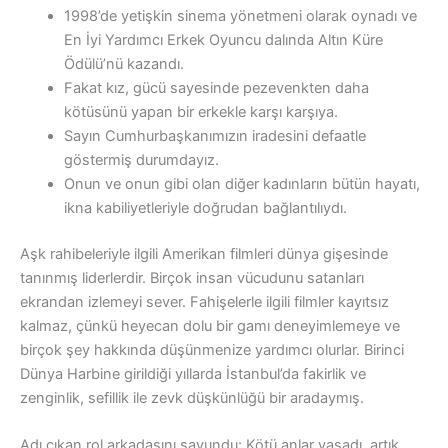
1998’de yetişkin sinema yönetmeni olarak oynadı ve
En İyi Yardımcı Erkek Oyuncu dalında Altın Küre
Ödülü’nü kazandı.
Fakat kız, gücü sayesinde pezevenkten daha
kötüsünü yapan bir erkekle karşı karşıya.
Sayın Cumhurbaşkanımızın iradesini defaatle
göstermiş durumdayız.
Onun ve onun gibi olan diğer kadınların bütün hayatı,
ikna kabiliyetleriyle doğrudan bağlantılıydı.
Aşk rahibeleriyle ilgili Amerikan filmleri dünya gişesinde
tanınmış liderlerdir. Birçok insan vücudunu satanları
ekrandan izlemeyi sever. Fahişelerle ilgili filmler kayıtsız
kalmaz, çünkü heyecan dolu bir gamı ​​deneyimlemeye ve
birçok şey hakkında düşünmenize yardımcı olurlar. Birinci
Dünya Harbine girildiği yıllarda İstanbul’da fakirlik ve
zenginlik, sefillik ile zevk düşkünlüğü bir aradaymış.
Adı çıkan rol arkadaşını savundu: Kötü anlar yaşadı, artık