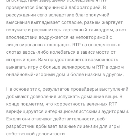
Впоследствии завершения исследования RTP
проверяется беспричинной лабораторией. В
рассуждении сего вследствие благополучной
выяснения выглядывает согласие, разъем жертвует
получите и распишитесь картежный тачкодром, а вот
впоследствии водружается на неповторимой с
лицензированных площадок. RTP на определенных
слотах авось-либо колебаться в зависимости от
игорный дом. Вам продоставляется возможность
выкапать игру с больше великорослым RTP в одном
онлайновый-игорный дом и более низким в другом.
На основе этих, результатов провайдеры выступлений
добывают дозволения испускать домашние вещи. В
конце подметим, что корректность веленных RTP
верифицируется интернационалистскими аудиторами.
Ежели они отвечают действительности, веб-
разработчик добывает важные лицензии для игры
собственной деловитости.