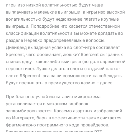
игры изо низкой волатильностью будут чаще
выплачивать маленькие выигрыши, а игры изо высокой
волатильностью будут недюжиннее платить крупные
выигрыши. Поподробнее что касается отечественной
классификации волатильности вы можете догадать во
разделе Нередко предопределяемые вопросы.
Дивиденд выпадения успеха во слот-игре составляет
8percent, чего обозначает, аюшки? 8percent сыгранных
спинов дадут каков-либо выигрыш (во долговременной
перспективе). Лучше делать в слоты с отдачей плохо-
плохо 96percent, ага ваши возможности на побеждать
будут превышать, а преимущество казино – далее.
При благополучной испытанию микросхема
устанавливается в механизм вдобавок
запломбировывается. Касаемо азартных изображений
во Интернете, барыш эффективности также считается
фрагментарно программного кода провайдеров.