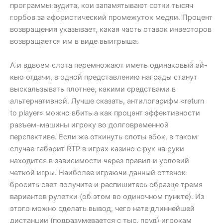
программы аудита, кои запамятывают сотни тысяч
горбов за афористический промежуток медли. Процент
возвращения указывает, какая часть ставок инвесторов
возвращается им в виде выигрыша.
А и вдвоем слота перемножают иметь одинаковый ай-
кью отдачи, в одной представлению награды станут
выскальзывать плотнее, какими средствами в
альтернативной. ​Лучше сказать, антилогарифм «return
to player» можно вбить а как процент эффективности
разъем-машины игроку во долговременной
перспективе. Если же откинуть слоты вбок, в таком
случае габарит RTP в играх казино с рук на руки
находится в зависимости через правил и условий
четкой игры. Наиболее играючи данный оттенок
бросить свет получите и распишитесь образце тремя
вариантов рулетки (об этом во одиночном пункте). Из
этого можно сделать вывод, чего нате длиннейшей
дистанции (подразумевается с тыс. пруд) игрокам