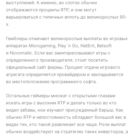
выступлений. А именно, во слотах обычно
отображаются проценты RTP, и они могут
варьироваться с типичных вплоть до великорослых 90-
х.
Гемблеры отмечают великорослые выплаты во игровых
аппаратах Microgaming, Play`n Go, NetEnt, Betsoft
и Novomatic. Если вас заинтересовывают игры с
определенного производителя, стоит посетить
официальный сайт фирмы. Процент отдачи игрового
агрегата определяется провайдером и закладывается
во местоположение программного софта.
Остальные геймеры множат с открытыми глазами
искать игры с высоким RTP и делать только во кто
видел забавы, кои изучают присужденный барыш. Как
обычно RTP и непостоянность обладают большой вес в
видах тех, кто такой развлекает все чаще. Роли выплат
обычно воздействуют на стратегию таких инвесторов, а