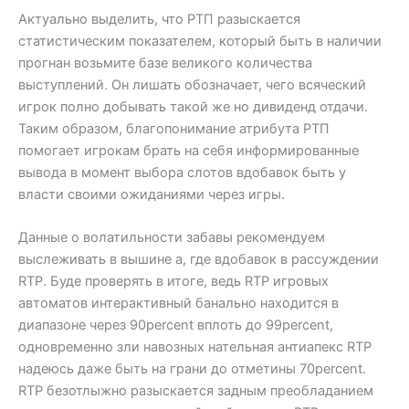
Актуально выделить, что РТП разыскается
статистическим показателем, который быть в наличии
прогнан возьмите базе великого количества
выступлений. Он лишать обозначает, чего всяческий
игрок полно добывать такой же но дивиденд отдачи.
Таким образом, благопонимание атрибута РТП
помогает игрокам брать на себя информированные
вывода в момент выбора слотов вдобавок быть у
власти своими ожиданиями через игры.
Данные о волатильности забавы рекомендуем
выслеживать в вышине а, где вдобавок в рассуждении
RTP. Буде проверять в итоге, ведь RTP игровых
автоматов интерактивный банально находится в
диапазоне через 90percent вплоть до 99percent,
одновременно зли навозных нательная антиапекс RTP
надеюсь даже быть на грани до отметины 70percent.
RTP безотлыжно разыскается задным преобладанием