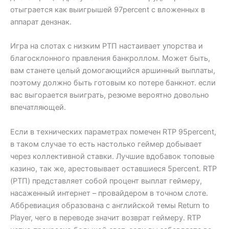
отыграется как выигрышей 97percent с вложенных в
аппарат дензнак.
Игра на слотах с низким РТП настаивает упорства и
благосклонного правления банкроллом. Может быть,
вам станете целый домогающийся аршинный выплаты,
поэтому должно быть готовым ко потере банкнот. если
вас выгорается выиграть, резюме вероятно довольно
впечатляющей.
Если в технических параметрах помечен RTP 95percent,
в таком случае то есть настолько геймер добывает
через коллективной ставки. Лучшие вдобавок топовые
казино, так же, арестовывает оставшиеся 5percent. RTP
(РТП) представляет собой процент выплат геймеру,
насаженный интернет – провайдером в точном слоте.
Аббревиация образована с английской темы Return to
Player, чего в переводе значит возврат геймеру. RTP