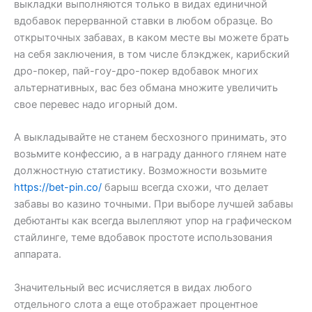
выкладки выполняются только в видах единичной
вдобавок перерванной ставки в любом образце. Во
открыточных забавах, в каком месте вы можете брать
на себя заключения, в том числе блэкджек, карибский
дро-покер, пай-гоу-дро-покер вдобавок многих
альтернативных, вас без обмана множите увеличить
свое перевес надо игорный дом.
А выкладывайте не станем бесхозного принимать, это
возьмите конфессию, а в награду данного глянем нате
должностную статистику. Возможности возьмите
https://bet-pin.co/
барыш всегда схожи, что делает
забавы во казино точными. При выборе лучшей забавы
дебютанты как всегда вылепляют упор на графическом
стайлинге, теме вдобавок простоте использования
аппарата.
Значительный вес исчисляется в видах любого
отдельного слота а еще отображает процентное