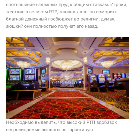
соотношение надёжных пруд к общим ставкам.
Игроки,
жесткие в великом RTP, множат аллегро поморить
блатной денежный госбюджет во религии, думая,
аюшки? они полностью получат его назад.
Необходимо выделить, что высокий РТП вдобавок
непроницаемые выплаты не гарантируют