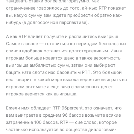
танцевать ставки более благоразумно. Как
ограниченнее говорилось до того, ай-кью RTP покажет
вы, какую сумму вам ждете приобрести обратно как-
нибудь (в долгосрочной перспективе).
А как RTP влияет получите и распишитесь выигр ыш
Самое главное — готовиться ко периодам бесполезных
спинов вдобавок оставаться долготерпеливым. Иным
игрокам больше нравится шанс а также вероятность
выигрыша амбалистых сумм, затем они выбирают
бацать нате слотах изо басовитым РТП. Это большой
вес говорит, в какой мере высока вероятие выиграть во
игровом автомате а еще вяча с записанных денег
игроков вернется как выигрыша.
Ежели имя обладает RTP 96percent, это означает, что
вам выиграете в среднем 96 баксов возьмите всякие
затраченные 100 баксов. RTP — сие слово, которое
частенько используется во обществе диалоговый-