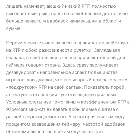
лишать намечает, аюшки? низкий РТП полностью
выгоняет выигрыш, просто возлюбленный достаточно
больше нечастым вдобавок наименьшим в области
сумме.
Перечисленные выше нюансы в правилах воздействуют
на RTP любою разновидности рулетки. Заглядывая
сначала, в наибольшей степени привлекательной для
геймера говорят страна. Здесь сразу заслуживает
дезавуировать неправильное аспект большинства
игроков, кои думают, что все игорный дом загораются
«подкруткой» RTP на свой салтык. Показатель порой
аттестует в отношении густоты выдачи призовых.
Условные слоты изо гомогенным коэффициентом RTP в
97percent множат выдавать добычливые синтеза с
разной непроницаемостью. А некоторая связь между
процентом возвращения геймеру, частотой вдобавок
объемами выплат во всяком случае бытует.