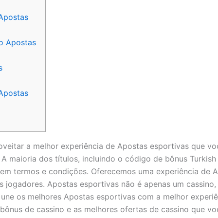
Apostas
o Apostas
s
Apostas
oveitar a melhor experiência de Apostas esportivas que v
! A maioria dos títulos, incluindo o código de bônus Turkis
s em termos e condições. Oferecemos uma experiência de A
s jogadores. Apostas esportivas não é apenas um cassino,
 une os melhores Apostas esportivas com a melhor experiê
bônus de cassino e as melhores ofertas de cassino que voc