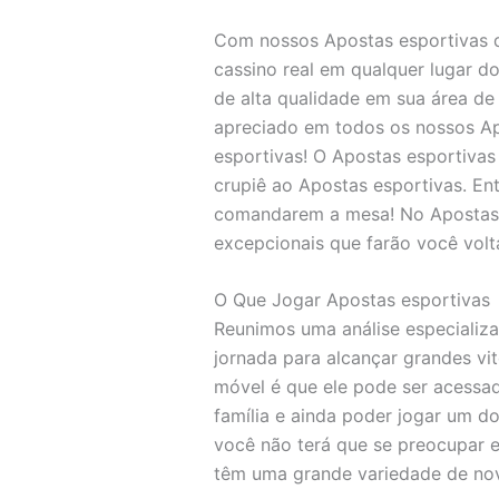
Com nossos Apostas esportivas d
cassino real em qualquer lugar d
de alta qualidade em sua área de 
apreciado em todos os nossos Ap
esportivas! O Apostas esportiva
crupiê ao Apostas esportivas. Ent
comandarem a mesa! No Apostas e
excepcionais que farão você volt
O Que Jogar Apostas esportivas
Reunimos uma análise especializ
jornada para alcançar grandes vit
móvel é que ele pode ser acessa
família e ainda poder jogar um d
você não terá que se preocupar e
têm uma grande variedade de nov