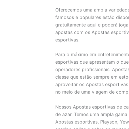
Oferecemos uma ampla variedade 
famosos e populares estão dispon
gratuitamente aqui e poderá jogar
apostas com os Apostas esportiv
esportivas.
Para o máximo em entretenimento
esportivas que apresentam o que
operadores profissionais. Apostas
classe que estão sempre em esto
aproveitar os Apostas esportivas
no meio de uma viagem de compra
Nossos Apostas esportivas de cas
de azar. Temos uma ampla gama d
Apostas esportivas, Playson, Yew