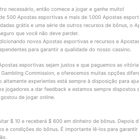
ro necessário, então comece a jogar e ganhe muito!
e 500 Apostas esportivas e mais de 1.000 Apostas esporti
odadas grátis e uma série de outros recursos de bônus, o A
seguro que você não deve perder.
icionando novos Apostas esportivas e recursos e Apostas
dependentes para garantir a qualidade do nosso cassino.
ostas esportivas sejam justos e que paguemos as vitória
K Gambling Commission, e oferecemos muitas opções difere
no altamente experientes está sempre à disposição para aj
os jogadores a dar feedback e estamos sempre dispostos a
gostou de jogar online.
tar $ 10 e receberá $ 600 em dinheiro de bônus. Depois de
mos e condições do bônus. É importante lê-los para garanti
ão.