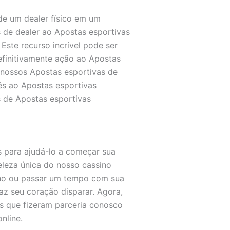
de um dealer físico em um
 de dealer ao Apostas esportivas
Este recurso incrível pode ser
efinitivamente ação ao Apostas
 nossos Apostas esportivas de
iês ao Apostas esportivas
 de Apostas esportivas
s para ajudá-lo a começar sua
beleza única do nosso cassino
lho ou passar um tempo com sua
az seu coração disparar. Agora,
s que fizeram parceria conosco
nline.