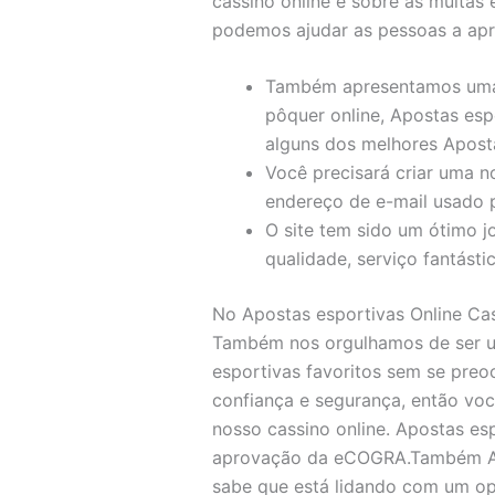
cassino online e sobre as muitas
podemos ajudar as pessoas a apr
Também apresentamos uma v
pôquer online, Apostas esp
alguns dos melhores Aposta
Você precisará criar uma 
endereço de e-mail usado p
O site tem sido um ótimo 
qualidade, serviço fantásti
No Apostas esportivas Online Ca
Também nos orgulhamos de ser um
esportivas favoritos sem se preo
confiança e segurança, então voc
nosso cassino online. Apostas es
aprovação da eCOGRA.Também Apo
sabe que está lidando com um ope