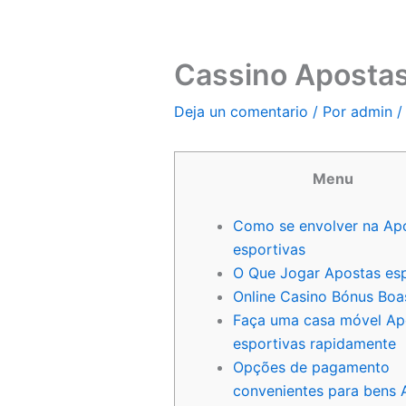
Ir
al
contenido
Cassino Apostas 
Deja un comentario
/ Por
admin
Menu
Como se envolver na Ap
esportivas
O Que Jogar Apostas esp
Online Casino Bónus Boa
Faça uma casa móvel Ap
esportivas rapidamente
Opções de pagamento
convenientes para bens 