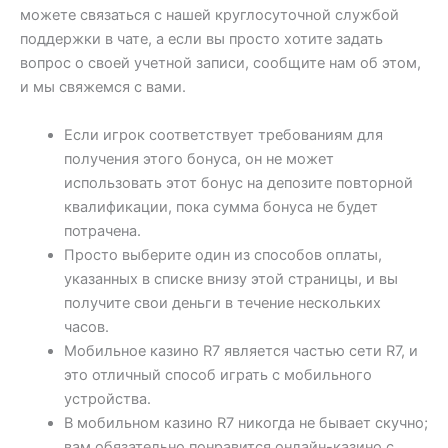
можете связаться с нашей круглосуточной службой
поддержки в чате, а если вы просто хотите задать
вопрос о своей учетной записи, сообщите нам об этом,
и мы свяжемся с вами.
Если игрок соответствует требованиям для
получения этого бонуса, он не может
использовать этот бонус на депозите повторной
квалификации, пока сумма бонуса не будет
потрачена.
Просто выберите один из способов оплаты,
указанных в списке внизу этой страницы, и вы
получите свои деньги в течение нескольких
часов.
Мобильное казино R7 является частью сети R7, и
это отличный способ играть с мобильного
устройства.
В мобильном казино R7 никогда не бывает скучно;
вам обязательно понравится онлайн-казино с