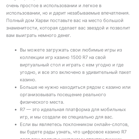
очень простое в использовании и легкое в
использовании, но и дарит незабываемые впечатления.
Полный дом Харви поставьте вас на место большой
знаменитости, которая сделает вас звездой и позволит
вам выиграть немного денег.
Вы можете загружать свои любимые игры из
коллекции игр казино 1500 R7 на свой
виртуальный стол и играть с кем угодно и где
угодно, и все это включено в удивительный пакет
казино.
Больше не нужно находиться рядом с казино или
организовывать посещение реального
физического места.
R7 — это идеальная платформа для мобильных
игр, и мы создали ее специально для вас.
Если вы являетесь поклонником онлайн-слотов,
вы будете рады узнать, что цифровое казино R7