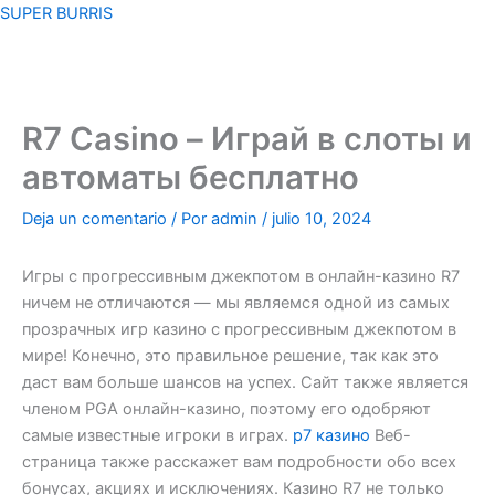
Ir
SUPER BURRIS
al
contenido
R7 Casino – Играй в слоты и
автоматы бесплатно
Deja un comentario
/ Por
admin
/
julio 10, 2024
Игры с прогрессивным джекпотом в онлайн-казино R7
ничем не отличаются — мы являемся одной из самых
прозрачных игр казино с прогрессивным джекпотом в
мире! Конечно, это правильное решение, так как это
даст вам больше шансов на успех. Сайт также является
членом PGA онлайн-казино, поэтому его одобряют
самые известные игроки в играх.
р7 казино
Веб-
страница также расскажет вам подробности обо всех
бонусах, акциях и исключениях. Казино R7 не только