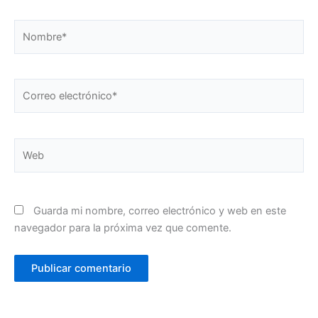
Nombre*
Correo
electrónico*
Web
Guarda mi nombre, correo electrónico y web en este
navegador para la próxima vez que comente.