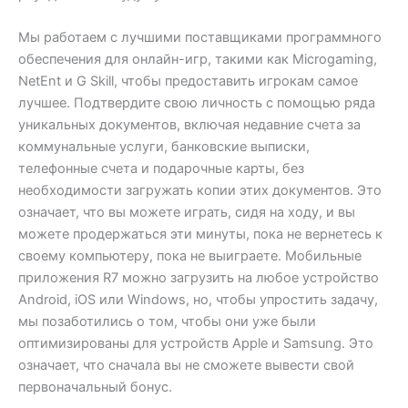
Мы работаем с лучшими поставщиками программного
обеспечения для онлайн-игр, такими как Microgaming,
NetEnt и G Skill, чтобы предоставить игрокам самое
лучшее. Подтвердите свою личность с помощью ряда
уникальных документов, включая недавние счета за
коммунальные услуги, банковские выписки,
телефонные счета и подарочные карты, без
необходимости загружать копии этих документов. Это
означает, что вы можете играть, сидя на ходу, и вы
можете продержаться эти минуты, пока не вернетесь к
своему компьютеру, пока не выиграете. Мобильные
приложения R7 можно загрузить на любое устройство
Android, iOS или Windows, но, чтобы упростить задачу,
мы позаботились о том, чтобы они уже были
оптимизированы для устройств Apple и Samsung. Это
означает, что сначала вы не сможете вывести свой
первоначальный бонус.