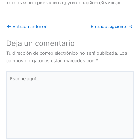
которым вы привыкли в других онлайн-геймингах.
←
Entrada anterior
Entrada siguiente
→
Deja un comentario
Tu dirección de correo electrónico no será publicada.
Los
campos obligatorios están marcados con
*
Escribe
aquí...