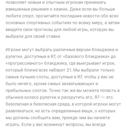
позволяет новым и опытным игрокам принимать
взвешенные решения о казино. Даже если вы больше
любите спорт, прочитайте последние новости обо всех
основных спортивных событиях по всему миру, а затем
введите свои прогнозы для любой игры, которую вы
выбрали для своей ставки.
Игроки могут выбрать различные версии блэкджека и
рулетки, доступные в R7, от «базового блэкджека» до
«прогрессивного» блэкджека, где выигрывает игрок,
который ближе всех наберет 21. Мы выбрали только
самые лучшие слоты, доступные в R7, чтобы у вас не
было ничего, кроме самых захватывающих и
прибыльных слотов. Точно так же вы можете попасть в
обычное колесо рулетки и раскрутить его. R7 — это
безопасная и безопасная среда, в которой игроки могут
развлекаться, но есть определенные вещи, о которых
мы должны сообщить вам, прежде чем вы начнете
играть. Если у вас возникнут вопросы, вы всегда