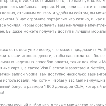
тернете, в Vodka есть именно то, что вам нужно. Вы м
 даже есть мобильная версия. Итак, если вы хотите нас
 казино, отличным опытом и удобным сайтом, вы может
озитом. У нас огромное портфолио игр казино, и, как 
все усилия, чтобы обеспечить вам наилучшие впечатле
пен. Вы даже можете получить доступ к лучшим мобил
акже есть доступ ко всему, что может предложить Vodk
ичить свои игровые деньги, чтобы наслаждаться боле
личных надежных способов оплаты, таких как Visa и Ma
е карты, а также Visa Electron Mastercard и Neteller, M
етной записи Vodka, вам доступно несколько варианто
вы использовали. Мы хотим, чтобы у вас был наилучший
нный бонус в размере 1 600 долларов США, который д
с!
грокам лучший выбор игр, а также множество захваты