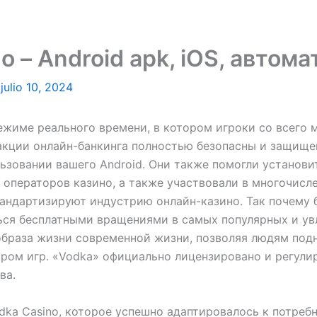
о – Android apk, iOS, автом
/
julio 10, 2024
ежиме реального времени, в котором игроки со всего 
акции онлайн-банкинга полностью безопасны и защищен
ьзовании вашего Android. Они также помогли установ
 операторов казино, а также участвовали в многочис
андартизируют индустрию онлайн-казино. Так почему б
ться бесплатными вращениями в самых популярных и ув
браза жизни современной жизни, позволяя людям подн
ом игр. «Vodka» официально лицензировано и регули
ва.
dka Casino, которое успешно адаптировалось к потре