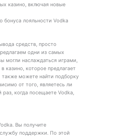
ных казино, включая новые
го бонуса лояльности Vodka
ывода средств, просто
предлагаем одни из самых
вы могли наслаждаться играми,
 в казино, которое предлагает
вы также можете найти подборку
исимо от того, являетесь ли
 раз, когда посещаете Vodka,
odka. Вы получите
 службу поддержки. По этой