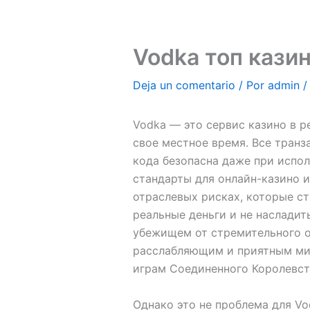
Ir
al
contenido
Vodka топ казин
Deja un comentario
/ Por
admin
Vodka — это сервис казино в р
свое местное время. Все транз
кода безопасна даже при испол
стандарты для онлайн-казино и
отраслевых рисках, которые ст
реальные деньги и не наслади
убежищем от стремительного о
расслабляющим и приятным мир
играм Соединенного Королевст
Однако это не проблема для Vo