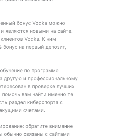
твенный бонус Vodka можно
 и являются новыми на сайте.
клиентов Vodka. К ним
0% бонус на первый депозит,
о обучение по программе
 на другую и профессиональному
аинтересован в проверке лучших
бы помочь вам найти именно те
сть раздел киберспорта с
текущими счетами.
зирование: обратите внимание
ы обычно связаны с сайтами