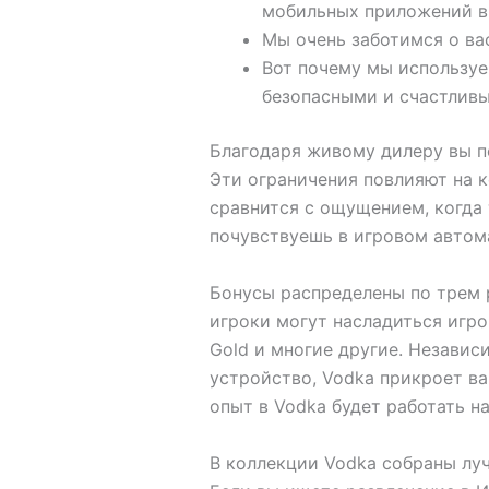
мобильных приложений в
Мы очень заботимся о вас
Вот почему мы используе
безопасными и счастлив
Благодаря живому дилеру вы п
Эти ограничения повлияют на 
сравнится с ощущением, когда 
почувствуешь в игровом автомат
Бонусы распределены по трем р
игроки могут насладиться игрой 
Gold и многие другие. Независи
устройство, Vodka прикроет ва
опыт в Vodka будет работать 
В коллекции Vodka собраны лу