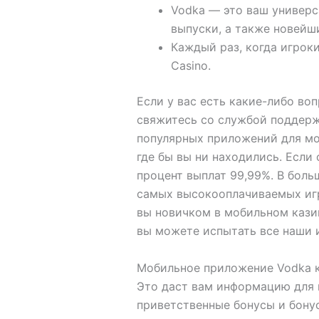
Vodka — это ваш универс
выпуски, а также новейш
Каждый раз, когда игрок
Casino.
Если у вас есть какие-либо во
свяжитесь со службой поддерж
популярных приложений для мо
где бы вы ни находились. Если 
процент выплат 99,99%. В боль
самых высокооплачиваемых игр
вы новичком в мобильном казин
вы можете испытать все наши 
Мобильное приложение Vodka к
Это даст вам информацию для в
приветственные бонусы и бонус