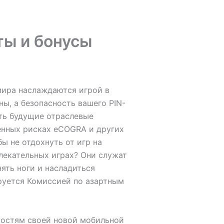
аты и бонусы
мира наслаждаются игрой в
ы, а безопасность вашего PIN-
ить будущие отраслевые
ленных рисках eCOGRA и других
ы не отдохнуть от игр на
лекательных играх? Они служат
ять ноги и насладиться
руется Комиссией по азартным
бностям своей новой мобильной