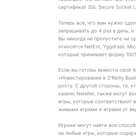
сертификат SSL Secure Socket L
Теперь все, что вам нужно сде
запрашивать до 4 раз в день, и
Вы никогда не пропустите ни о
относятся NetEnt, Yggdrasil, Mi
который принимает форму 100%
Если вы готовы вывести свой б
«Инвестирование в O’Reilly Bu
росту. С другой стороны, те, к
казино Neteller, также могут в
игры, которые соответствуют в
живыми играми и играми от ве
Игроки могут найти все способ
на любые игры, которые содер