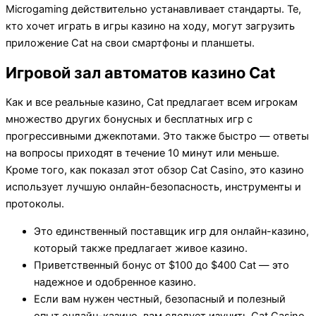
Microgaming действительно устанавливает стандарты. Те,
кто хочет играть в игры казино на ходу, могут загрузить
приложение Cat на свои смартфоны и планшеты.
Игровой зал автоматов казино Cat
Как и все реальные казино, Cat предлагает всем игрокам
множество других бонусных и бесплатных игр с
прогрессивными джекпотами. Это также быстро — ответы
на вопросы приходят в течение 10 минут или меньше.
Кроме того, как показал этот обзор Cat Casino, это казино
использует лучшую онлайн-безопасность, инструменты и
протоколы.
Это единственный поставщик игр для онлайн-казино,
который также предлагает живое казино.
Приветственный бонус от $100 до $400 Cat — это
надежное и одобренное казино.
Если вам нужен честный, безопасный и полезный
опыт онлайн-казино, вам следует изучить Cat Casino.