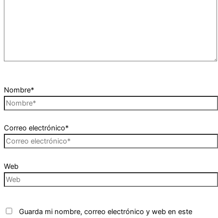
Nombre*
Correo electrónico*
Web
Guarda mi nombre, correo electrónico y web en este