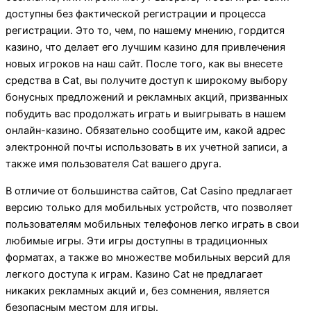
доступны без фактической регистрации и процесса
регистрации. Это то, чем, по нашему мнению, гордится
казино, что делает его лучшим казино для привлечения
новых игроков на наш сайт. После того, как вы внесете
средства в Cat, вы получите доступ к широкому выбору
бонусных предложений и рекламных акций, призванных
побудить вас продолжать играть и выигрывать в нашем
онлайн-казино. Обязательно сообщите им, какой адрес
электронной почты использовать в их учетной записи, а
также имя пользователя Cat вашего друга.
В отличие от большинства сайтов, Cat Casino предлагает
версию только для мобильных устройств, что позволяет
пользователям мобильных телефонов легко играть в свои
любимые игры. Эти игры доступны в традиционных
форматах, а также во множестве мобильных версий для
легкого доступа к играм. Казино Cat не предлагает
никаких рекламных акций и, без сомнения, является
безопасным местом для игры.