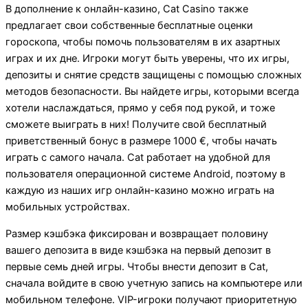
В дополнение к онлайн-казино, Cat Casino также
предлагает свои собственные бесплатные оценки
гороскопа, чтобы помочь пользователям в их азартных
играх и их дне. Игроки могут быть уверены, что их игры,
депозиты и снятие средств защищены с помощью сложных
методов безопасности. Вы найдете игры, которыми всегда
хотели наслаждаться, прямо у себя под рукой, и тоже
сможете выиграть в них! Получите свой бесплатный
приветственный бонус в размере 1000 €, чтобы начать
играть с самого начала. Cat работает на удобной для
пользователя операционной системе Android, поэтому в
каждую из наших игр онлайн-казино можно играть на
мобильных устройствах.
Размер кэшбэка фиксирован и возвращает половину
вашего депозита в виде кэшбэка на первый депозит в
первые семь дней игры. Чтобы внести депозит в Cat,
сначала войдите в свою учетную запись на компьютере или
мобильном телефоне. VIP-игроки получают приоритетную