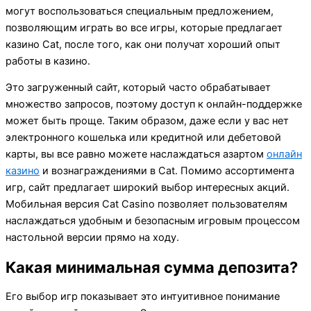
могут воспользоваться специальным предложением,
позволяющим играть во все игры, которые предлагает
казино Cat, после того, как они получат хороший опыт
работы в казино.
Это загруженный сайт, который часто обрабатывает
множество запросов, поэтому доступ к онлайн-поддержке
может быть проще. Таким образом, даже если у вас нет
электронного кошелька или кредитной или дебетовой
карты, вы все равно можете наслаждаться азартом
онлайн
казино
и вознаграждениями в Cat. Помимо ассортимента
игр, сайт предлагает широкий выбор интересных акций.
Мобильная версия Cat Casino позволяет пользователям
наслаждаться удобным и безопасным игровым процессом
настольной версии прямо на ходу.
Какая минимальная сумма депозита?
Его выбор игр показывает это интуитивное понимание