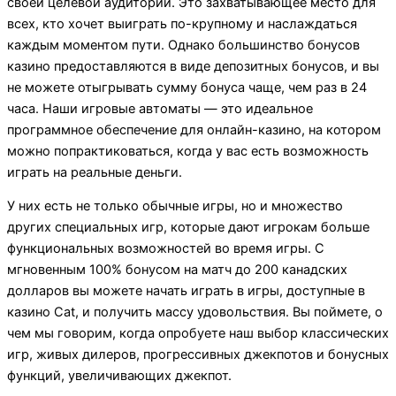
своей целевой аудитории. Это захватывающее место для
всех, кто хочет выиграть по-крупному и наслаждаться
каждым моментом пути. Однако большинство бонусов
казино предоставляются в виде депозитных бонусов, и вы
не можете отыгрывать сумму бонуса чаще, чем раз в 24
часа. Наши игровые автоматы — это идеальное
программное обеспечение для онлайн-казино, на котором
можно попрактиковаться, когда у вас есть возможность
играть на реальные деньги.
У них есть не только обычные игры, но и множество
других специальных игр, которые дают игрокам больше
функциональных возможностей во время игры. С
мгновенным 100% бонусом на матч до 200 канадских
долларов вы можете начать играть в игры, доступные в
казино Cat, и получить массу удовольствия. Вы поймете, о
чем мы говорим, когда опробуете наш выбор классических
игр, живых дилеров, прогрессивных джекпотов и бонусных
функций, увеличивающих джекпот.