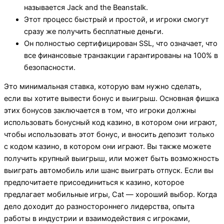
называется Jack and the Beanstalk.
Этот процесс быстрый и простой, и игроки смогут
сразу же получить бесплатные деньги.
Он полностью сертифицирован SSL, что означает, что
все финансовые транзакции гарантированы на 100% в
безопасности.
Это минимальная ставка, которую вам нужно сделать,
если вы хотите вывести бонус и выигрыш. Основная фишка
этих бонусов заключается в том, что игроки должны
использовать бонусный код казино, в котором они играют,
чтобы использовать этот бонус, и вносить депозит только
с кодом казино, в котором они играют. Вы также можете
получить крупный выигрыш, или может быть возможность
выиграть автомобиль или шанс выиграть отпуск. Если вы
предпочитаете присоединиться к казино, которое
предлагает мобильные игры, Cat — хороший выбор. Когда
дело доходит до разностороннего лидерства, опыта
работы в индустрии и взаимодействия с игроками,