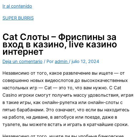
Ir al contenido
SUPER BURRIS
Cat Слоты – Фриспины за
вход в казино, live казино
интернет
Deja un comentario
/ Por
admin
/
julio 12, 2024
Независимо от того, какое развлечение вы ищете — от
совершенно новых видеослотов до высококачественных
настольных игр — Cat — это то, что вам нужно. С Cat
Casino игроки смогут получить массу удовольствия, играя
в такие игры, как онлайн-рулетка или онлайн-слоты с
пятью барабанами. Это означает, что если вы находитесь
на работе, на диване, в автобусе или поезде, даже в
туалете, вы можете встать и играть в кратчайшие сроки.
Независимо от того, ищете ли вы удобные банковские