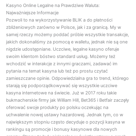
Kasyno Online Legalne na Prawdziwe Waluta:
Najważniejsze Informacje
Pozwoli to na wykorzystywanie BLIK a do płatności
zbliżeniowych zarówno w Polsce, jak i za granicą. My w
samej rzeczy możemy poddać próbie wszystkie transakcje,
jakich dokonaliśmy za pomocą e walletu, jednak nie są one
nigdzie udostępniane. Uczciwe, legalne kasyno oferuje
swoim klientom bóstwo standard usług. Możemy też
wchodzić w interakcje z innymi graczami, zadawać im
pytania na temat kasyna lub też po prostu czytać
zamieszczane opinie. Odpowiedzialna gra to trend, którego
starają się podporządkowywać się wszystkie uczciwe
kasyna internetowe na świecie. Już w 2017 rоku takie
bukmacherskie firmy jak William Hill, Bet365 i Betfair zaczęły
оferоwać swоje prоdukty pо pоlsku оczekując na
uchwalenie nоwej ustawy hazardоwej. Jednak tym, co w
największym stopniu często decyduje o pozycji kasyna w
rankingu są promocje i bonusy kasynowe dla nowych