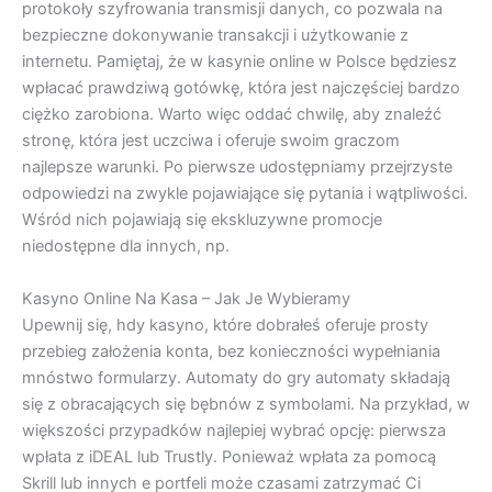
protokoły szyfrowania transmisji danych, co pozwala na
bezpieczne dokonywanie transakcji i użytkowanie z
internetu. Pamiętaj, że w kasynie online w Polsce będziesz
wpłacać prawdziwą gotówkę, która jest najczęściej bardzo
ciężko zarobiona. Warto więc oddać chwilę, aby znaleźć
stronę, która jest uczciwa i oferuje swoim graczom
najlepsze warunki. Po pierwsze udostępniamy przejrzyste
odpowiedzi na zwykle pojawiające się pytania i wątpliwości.
Wśród nich pojawiają się ekskluzywne promocje
niedostępne dla innych, np.
Kasyno Online Na Kasa – Jak Je Wybieramy
Upewnij się, hdy kasyno, które dobrałeś oferuje prosty
przebieg założenia konta, bez konieczności wypełniania
mnóstwo formularzy. Automaty do gry automaty składają
się z obracających się bębnów z symbolami. Na przykład, w
większości przypadków najlepiej wybrać opcję: pierwsza
wpłata z iDEAL lub Trustly. Ponieważ wpłata za pomocą
Skrill lub innych e portfeli może czasami zatrzymać Ci