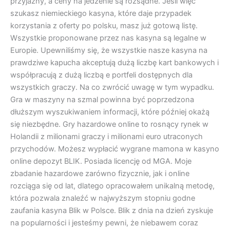
przyjazny, a ceny na jedzenie są rozsądne. Jeśli więc
szukasz niemieckiego kasyna, które daje przypadek
korzystania z oferty po polsku, masz już gotową listę.
Wszystkie proponowane przez nas kasyna są legalne w
Europie. Upewniliśmy się, że wszystkie nasze kasyna na
prawdziwe kapucha akceptują dużą liczbę kart bankowych i
współpracują z dużą liczbą e portfeli dostępnych dla
wszystkich graczy. Na co zwrócić uwagę w tym wypadku.
Gra w maszyny na szmal powinna być poprzedzona
dłuższym wyszukiwaniem informacji, które później okażą
się niezbędne. Gry hazardowe online to rosnący rynek w
Holandii z milionami graczy i milionami euro utraconych
przychodów. Możesz wypłacić wygrane mamona w kasyno
online depozyt BLIK. Posiada licencję od MGA. Moje
zbadanie hazardowe zarówno fizycznie, jak i online
rozciąga się od lat, dlatego opracowałem unikalną metodę,
która pozwala znaleźć w najwyższym stopniu godne
zaufania kasyna Blik w Polsce. Blik z dnia na dzień zyskuje
na popularności i jesteśmy pewni, że niebawem coraz