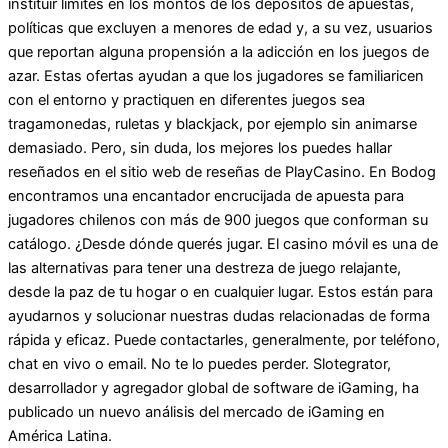
instituir límites en los montos de los depósitos de apuestas,
políticas que excluyen a menores de edad y, a su vez, usuarios
que reportan alguna propensión a la adicción en los juegos de
azar. Estas ofertas ayudan a que los jugadores se familiaricen
con el entorno y practiquen en diferentes juegos sea
tragamonedas, ruletas y blackjack, por ejemplo sin animarse
demasiado. Pero, sin duda, los mejores los puedes hallar
reseñados en el sitio web de reseñas de PlayCasino. En Bodog
encontramos una encantador encrucijada de apuesta para
jugadores chilenos con más de 900 juegos que conforman su
catálogo. ¿Desde dónde querés jugar. El casino móvil es una de
las alternativas para tener una destreza de juego relajante,
desde la paz de tu hogar o en cualquier lugar. Estos están para
ayudarnos y solucionar nuestras dudas relacionadas de forma
rápida y eficaz. Puede contactarles, generalmente, por teléfono,
chat en vivo o email. No te lo puedes perder. Slotegrator,
desarrollador y agregador global de software de iGaming, ha
publicado un nuevo análisis del mercado de iGaming en
América Latina.