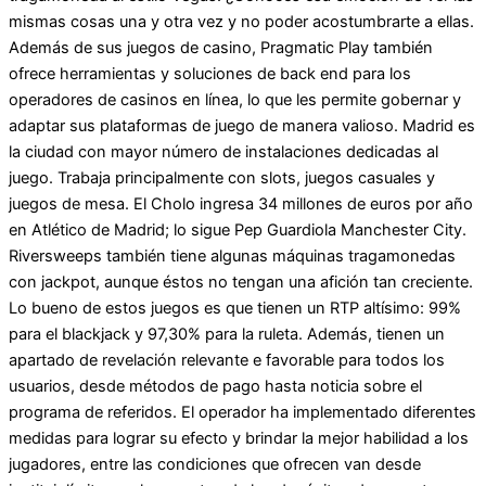
mismas cosas una y otra vez y no poder acostumbrarte a ellas.
Además de sus juegos de casino, Pragmatic Play también
ofrece herramientas y soluciones de back end para los
operadores de casinos en línea, lo que les permite gobernar y
adaptar sus plataformas de juego de manera valioso. Madrid es
la ciudad con mayor número de instalaciones dedicadas al
juego. Trabaja principalmente con slots, juegos casuales y
juegos de mesa. El Cholo ingresa 34 millones de euros por año
en Atlético de Madrid; lo sigue Pep Guardiola Manchester City.
Riversweeps también tiene algunas máquinas tragamonedas
con jackpot, aunque éstos no tengan una afición tan creciente.
Lo bueno de estos juegos es que tienen un RTP altísimo: 99%
para el blackjack y 97,30% para la ruleta. Además, tienen un
apartado de revelación relevante e favorable para todos los
usuarios, desde métodos de pago hasta noticia sobre el
programa de referidos. El operador ha implementado diferentes
medidas para lograr su efecto y brindar la mejor habilidad a los
jugadores, entre las condiciones que ofrecen van desde