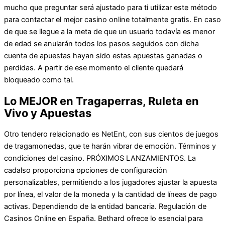
mucho que preguntar será ajustado para ti utilizar este método
para contactar el mejor casino online totalmente gratis. En caso
de que se llegue a la meta de que un usuario todavía es menor
de edad se anularán todos los pasos seguidos con dicha
cuenta de apuestas hayan sido estas apuestas ganadas o
perdidas. A partir de ese momento el cliente quedará
bloqueado como tal.
Lo MEJOR en Tragaperras, Ruleta en
Vivo y Apuestas
Otro tendero relacionado es NetEnt, con sus cientos de juegos
de tragamonedas, que te harán vibrar de emoción. Términos y
condiciones del casino. PRÓXIMOS LANZAMIENTOS. La
cadalso proporciona opciones de configuración
personalizables, permitiendo a los jugadores ajustar la apuesta
por línea, el valor de la moneda y la cantidad de líneas de pago
activas. Dependiendo de la entidad bancaria. Regulación de
Casinos Online en España. Bethard ofrece lo esencial para