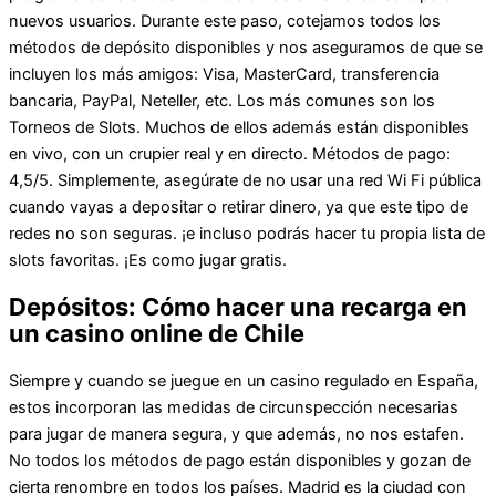
nuevos usuarios. Durante este paso, cotejamos todos los
métodos de depósito disponibles y nos aseguramos de que se
incluyen los más amigos: Visa, MasterCard, transferencia
bancaria, PayPal, Neteller, etc. Los más comunes son los
Torneos de Slots. Muchos de ellos además están disponibles
en vivo, con un crupier real y en directo. Métodos de pago:
4,5/5. Simplemente, asegúrate de no usar una red Wi Fi pública
cuando vayas a depositar o retirar dinero, ya que este tipo de
redes no son seguras. ¡e incluso podrás hacer tu propia lista de
slots favoritas. ¡Es como jugar gratis.
Depósitos: Cómo hacer una recarga en
un casino online de Chile
Siempre y cuando se juegue en un casino regulado en España,
estos incorporan las medidas de circunspección necesarias
para jugar de manera segura, y que además, no nos estafen.
No todos los métodos de pago están disponibles y gozan de
cierta renombre en todos los países. Madrid es la ciudad con