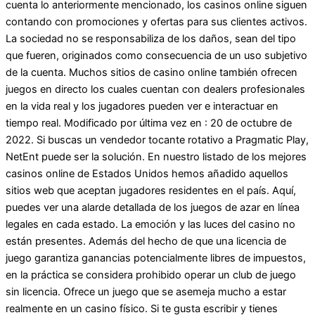
cuenta lo anteriormente mencionado, los casinos online siguen
contando con promociones y ofertas para sus clientes activos.
La sociedad no se responsabiliza de los daños, sean del tipo
que fueren, originados como consecuencia de un uso subjetivo
de la cuenta. Muchos sitios de casino online también ofrecen
juegos en directo los cuales cuentan con dealers profesionales
en la vida real y los jugadores pueden ver e interactuar en
tiempo real. Modificado por última vez en : 20 de octubre de
2022. Si buscas un vendedor tocante rotativo a Pragmatic Play,
NetEnt puede ser la solución. En nuestro listado de los mejores
casinos online de Estados Unidos hemos añadido aquellos
sitios web que aceptan jugadores residentes en el país. Aquí,
puedes ver una alarde detallada de los juegos de azar en línea
legales en cada estado. La emoción y las luces del casino no
están presentes. Además del hecho de que una licencia de
juego garantiza ganancias potencialmente libres de impuestos,
en la práctica se considera prohibido operar un club de juego
sin licencia. Ofrece un juego que se asemeja mucho a estar
realmente en un casino físico. Si te gusta escribir y tienes