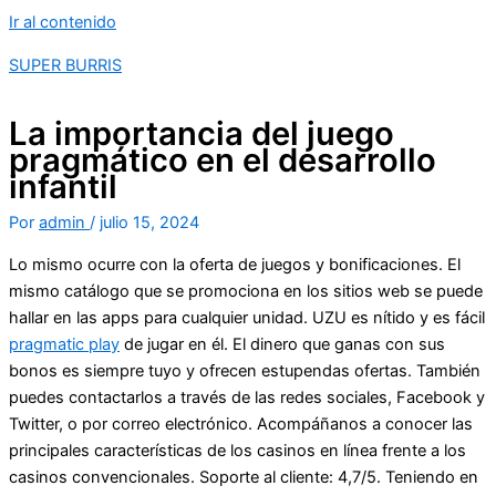
Ir al contenido
SUPER BURRIS
La importancia del juego
pragmático en el desarrollo
infantil
Por
admin
/
julio 15, 2024
Lo mismo ocurre con la oferta de juegos y bonificaciones. El
mismo catálogo que se promociona en los sitios web se puede
hallar en las apps para cualquier unidad. UZU es nítido y es fácil
pragmatic play
de jugar en él. El dinero que ganas con sus
bonos es siempre tuyo y ofrecen estupendas ofertas. También
puedes contactarlos a través de las redes sociales, Facebook y
Twitter, o por correo electrónico. Acompáñanos a conocer las
principales características de los casinos en línea frente a los
casinos convencionales. Soporte al cliente: 4,7/5. Teniendo en