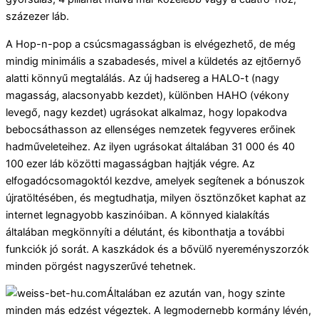
százezer láb.
A Hop-n-pop a csúcsmagasságban is elvégezhető, de még
mindig minimális a szabadesés, mivel a küldetés az ejtőernyő
alatti könnyű megtalálás. Az új hadsereg a HALO-t (nagy
magasság, alacsonyabb kezdet), különben HAHO (vékony
levegő, nagy kezdet) ugrásokat alkalmaz, hogy lopakodva
bebocsáthasson az ellenséges nemzetek fegyveres erőinek
hadműveleteihez. Az ilyen ugrásokat általában 31 000 és 40
100 ezer láb közötti magasságban hajtják végre. Az
elfogadócsomagoktól kezdve, amelyek segítenek a bónuszok
újratöltésében, és megtudhatja, milyen ösztönzőket kaphat az
internet legnagyobb kaszinóiban. A könnyed kialakítás
általában megkönnyíti a délutánt, és kibonthatja a további
funkciók jó sorát. A kaszkádok és a bővülő nyereményszorzók
minden pörgést nagyszerűvé tehetnek.
Általában ez azután van, hogy szinte
minden más edzést végeztek. A legmodernebb kormány lévén,