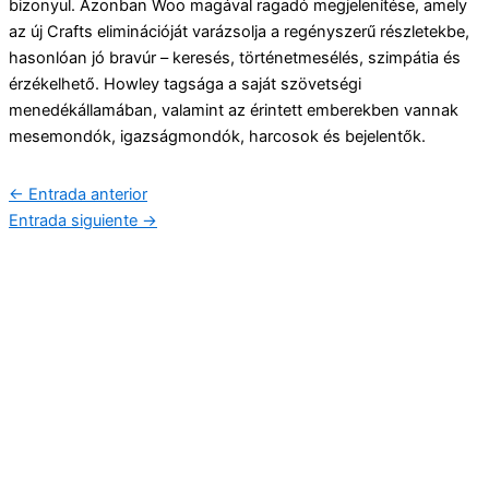
bizonyul. Azonban Woo magával ragadó megjelenítése, amely
az új Crafts eliminációját varázsolja a regényszerű részletekbe,
hasonlóan jó bravúr – keresés, történetmesélés, szimpátia és
érzékelhető. Howley tagsága a saját szövetségi
menedékállamában, valamint az érintett emberekben vannak
mesemondók, igazságmondók, harcosok és bejelentők.
←
Entrada anterior
Entrada siguiente
→