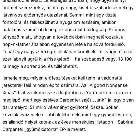
utazáshoz érhetsz. Lehetséges azonban, hogy ugyanannyi
örömet szerezhetsz, mint egy nagy, kisebb szabadesésnél egy
látványos ejtőernyős utazásnál. Semmi, mint egy tiszta
fontolóra, és felkészülhet a nyugalom érzésére, amikor
hatalmas számú láb lebeg; ez abszolút boldogság. Számos
tényező miatt, ahogyan a továbbiakban meghatározzuk, a
hop-n-father általában egyenesen lefelé haladva fordul elő.
Tehát egy nagyszerű ugró általában körülbelül öt- vagy féltucat
ezer lábnyit ugrál ki a friss gépről – ha szabadeső vagy, 13 100-
ra megy a sorrendbe, és túlléphetsz.
Ismerje meg, milyen erőfeszítéseket kell tenni a vadonatúj
játékterek felé minden építő számára. Az „A good Nonsense
Xmas”-t játsszák messze a legtöbben a YouTube-on – ez nem
meglepő, mert egy esélyes Carpenter saját „Junk”-ja, egy olyan
dal, amelyről 51 millió véleményt gyűjtöttél össze. Sokan
közülük évtizedekkel jobbak lehetnek, mint egy gyümölcstorta,
és állandó helyet kapnak az éves menekülési listádon – Sabrina
Carpenter „gyümölcstorta” EP-je mellett.