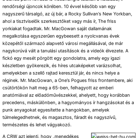
rendőrségi újoncok körében. 10 évvel később van egy
nagyszerű társalgó, az új bár, a Rocky Sullivan’s New Yorkban,
ahol a tisztviselők szerkesztőket vagy más ír, The friss
yorkiakat fogadtak. Mr. MacGowan saját dallamának
megalkotása egyszerűen egybeesett a nyolcvanas évek
közepétől származó alapvető városi megállásával, de már
nagykorúvá vált a tanulási utasítások és a videók élvezete. A
fickó egy mesét pörgött egy gondolatra, amely egy igazi
készletben gyökerezik, és híres utcaképeket varázsolhat,
amelyekben a szellő rajtad keresztül jár, és nincs helye a
réginek. Mr. MacGowan, a One’s Pogues friss frontembere, aki
csütörtökön halt meg a 65-ben, felhagyott az emberi
anatómiával az előadóművészekkel, ahelyett, hogy korábban
precedens, máskülönben, a hagyományos ír hangzásokat és a
punk anyagokat egyesítette a hangokban, amelyek
túlmelegedhetnek, és magasztos, fáradt és nagyszívű,
természetes és lehet vágyakozó.
A CRW azt jelenti, hogy „menedékes