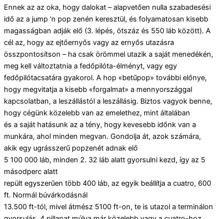
Ennek az az oka, hogy dalokat – alapvetően nulla szabadesési
idő az a jump ‘n pop zenén keresztül, és folyamatosan kisebb
magasságban adják elő (3. lépés, ötszáz és 550 láb között). A
cél az, hogy az ejtőernyős vagy az ernyős utazásra
összpontosítson – ha csak örömmel utazik a saját menedékén,
meg kell változtatnia a fedőpilóta-élményt, vagy egy
fedőpilótacsatára gyakorol. A hop «betűpop» további előnye,
hogy megvitatja a kisebb «forgalmat» a mennyországgal
kapcsolatban, a leszállástól a leszállásig. Biztos vagyok benne,
hogy cégünk közelebb van az emelethez, mint általában
és a saját hatásunk az a tény, hogy kevesebb időnk van a
munkára, ahol minden megvan. Gondolja át, azok számára,
akik egy ugrásszerű popzenét adnak elő
5 100 000 láb, minden 2. 32 láb alatt gyorsulni kezd, így az 5
másodperc alatt
repült egyszerűen több 400 láb, az egyik beállítja a cuatro, 600
ft. Normál búvárkodásnál
13.500 ft-tól, mivel átmész 5100 ft-on, te is utazol a terminálon
gyorsulás, 4 pillanat múlva már közelebb vagy a cuatro-hoz,