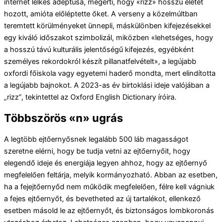
internet lelkes adeptusa, megérti, hogy «rizz» hosszú életet
hozott, amióta előléptette őket. A verseny a közelmúltban
teremtett körülményeket ünnepli, máskülönben kifejezésekkel
egy kiváló időszakot szimbolizál, miközben «lehetséges, hogy
a hosszú távú kulturális jelentőségű kifejezés, egyébként
személyes rekordokról készít pillanatfelvételt», a legújabb
oxfordi főiskola vagy egyetemi haderő mondta, mert elindította
a legújabb bajnokot. A 2023-as év birtoklási ideje valójában a
„rizz”, tekintettel az Oxford English Dictionary íróira.
Többszörös «n» ugrás
A legtöbb ejtőernyősnek legalább 500 láb magasságot
szeretne elérni, hogy be tudja vetni az ejtőernyőit, hogy
elegendő ideje és energiája legyen ahhoz, hogy az ejtőernyő
megfelelően feltárja, melyik kormányozható. Abban az esetben,
ha a fejejtőernyőd nem működik megfelelően, félre kell vágniuk
a fejes ejtőernyőt, és bevetheted az új tartalékot, ellenkező
esetben másold le az ejtőernyőt, és biztonságos lombkoronás