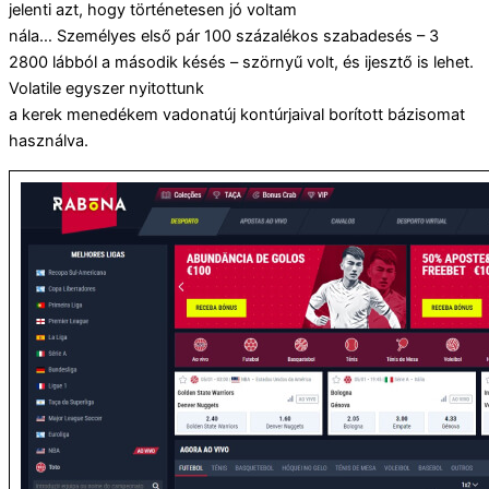
jelenti azt, hogy történetesen jó voltam
nála… Személyes első pár 100 százalékos szabadesés – 3
2800 lábból a második késés – szörnyű volt, és ijesztő is lehet.
Volatile egyszer nyitottunk
a kerek menedékem vadonatúj kontúrjaival borított bázisomat
használva.