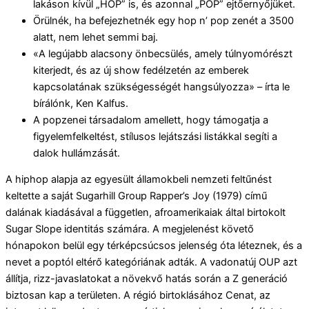
lakáson kívül „HOP” is, és azonnal „POP” ejtőernyőjüket.
Örülnék, ha befejezhetnék egy hop n’ pop zenét a 3500
alatt, nem lehet semmi baj.
«A legújabb alacsony önbecsülés, amely túlnyomórészt
kiterjedt, és az új show fedélzetén az emberek
kapcsolatának szükségességét hangsúlyozza» – írta le
bírálónk, Ken Kalfus.
A popzenei társadalom amellett, hogy támogatja a
figyelemfelkeltést, stílusos lejátszási listákkal segíti a
dalok hullámzását.
A hiphop alapja az egyesült államokbeli nemzeti feltűnést
keltette a saját Sugarhill Group Rapper’s Joy (1979) című
dalának kiadásával a független, afroamerikaiak által birtokolt
Sugar Slope identitás számára. A megjelenést követő
hónapokon belül egy térképcsúcsos jelenség óta léteznek, és a
nevet a poptól eltérő kategóriának adták. A vadonatúj OUP azt
állítja, rizz-javaslatokat a növekvő hatás során a Z generáció
biztosan kap a területen. A régió birtoklásához Cenat, az