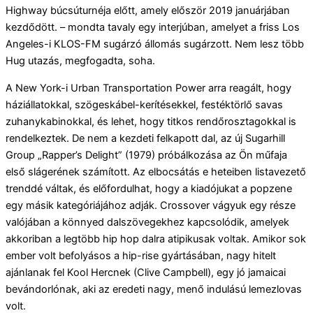
Highway búcsúturnéja előtt, amely először 2019 januárjában
kezdődött. – mondta tavaly egy interjúban, amelyet a friss Los
Angeles-i KLOS-FM sugárzó állomás sugárzott. Nem lesz több
Hug utazás, megfogadta, soha.
A New York-i Urban Transportation Power arra reagált, hogy
háziállatokkal, szögeskábel-kerítésekkel, festéktörlő savas
zuhanykabinokkal, és lehet, hogy titkos rendőrosztagokkal is
rendelkeztek. De nem a kezdeti felkapott dal, az új Sugarhill
Group „Rapper’s Delight” (1979) próbálkozása az Ön műfaja
első slágerének számított. Az elbocsátás e heteiben listavezető
trenddé váltak, és előfordulhat, hogy a kiadójukat a popzene
egy másik kategóriájához adják. Crossover vágyuk egy része
valójában a könnyed dalszövegekhez kapcsolódik, amelyek
akkoriban a legtöbb hip hop dalra atipikusak voltak. Amikor sok
ember volt befolyásos a hip-rise gyártásában, nagy hitelt
ajánlanak fel Kool Hercnek (Clive Campbell), egy jó jamaicai
bevándorlónak, aki az eredeti nagy, menő indulású lemezlovas
volt.