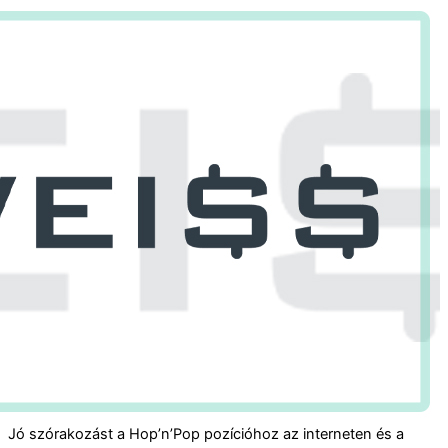
Jó szórakozást a Hop’n’Pop pozícióhoz az interneten és a