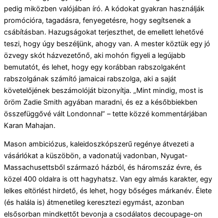
pedig miközben valójában író. A kódokat gyakran használják
promócióra, tagadásra, fenyegetésre, hogy segítsenek a
csábításban. Hazugságokat terjeszthet, de emellett lehetővé
teszi, hogy úgy beszéljünk, ahogy van. A mester köztük egy jó
özvegy skót házvezetőnő, aki mohón figyeli a legújabb
bemutatót, és lehet, hogy egy korábban rabszolgaként
rabszolgának számító jamaicai rabszolga, aki a saját
követelőjének beszámolóját bizonyítja. „Mint mindig, most is
öröm Zadie Smith agyában maradni, és ez a későbbiekben
összefüggővé vált Londonnal” – tette közzé kommentárjában
Karan Mahajan.
Mason ambiciózus, kaleidoszkópszerű regénye átvezeti a
vásárlókat a küszöbön, a vadonatúj vadonban, Nyugat-
Massachusettsből származó házból, és háromszáz évre, és
közel 400 oldalra is ott hagyhatsz. Van egy almás karakter, egy
lelkes eltörlést hirdető, és lehet, hogy bőséges márkanév. Élete
(és halála is) átmenetileg keresztezi egymást, azonban
elsősorban mindkettőt bevonja a csodálatos decoupage-on