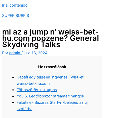
Ir al contenido
SUPER BURRIS
mi az a jump n’ weiss-bet-
hu.com popzene? General
Skydiving Talks
Por
admin
/
julio 18, 2024
Hozzászólások
Kaptál egy teljesen ingyenes Twist-et |
weiss-bet-hu.com
Többszörös «n» ugrás
You.S. Legtöbbször streamelt hangok
Feltételek Bezárás Start-n-belépés az új
szótárba