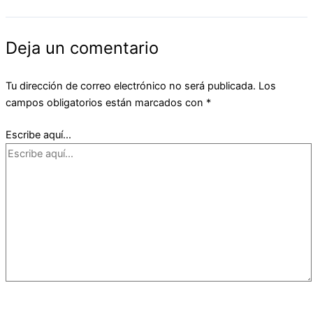
Deja un comentario
Tu dirección de correo electrónico no será publicada.
Los
campos obligatorios están marcados con
*
Escribe aquí...