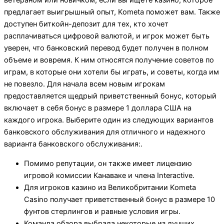
предлагает выигрышный опыт, Kometa поможет вам. Также
доступен биткойн-депозит для тех, кто хочет
расплачиваться цифровой валютой, и игрок может быть
уверен, что банковский перевод будет получен в полном
объеме и вовремя. К ним относятся получение советов по
играм, в которые они хотели бы играть, и советы, когда им
не повезло. Для начала всем новым игрокам
предоставляется щедрый приветственный бонус, который
включает в себя бонус в размере 1 доллара США на
каждого игрока. Выберите один из следующих вариантов
банковского обслуживания для отличного и надежного
варианта банковского обслуживания:.
Помимо репутации, он также имеет лицензию
игровой комиссии Канаваке и члена Interactive.
Для игроков казино из Великобритании Kometa
Casino получает приветственный бонус в размере 10
фунтов стерлингов и равные условия игры.
Команда обзора выбрала некоторые из лучших