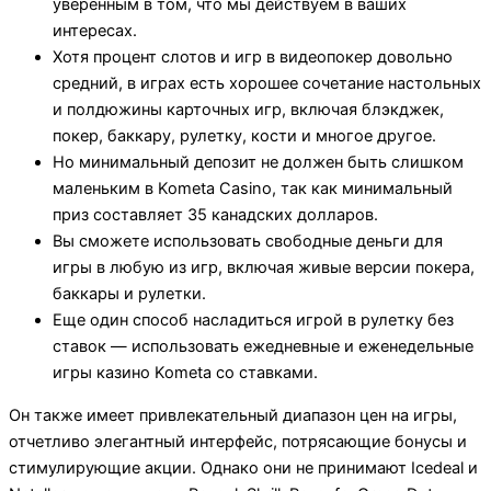
уверенным в том, что мы действуем в ваших
интересах.
Хотя процент слотов и игр в видеопокер довольно
средний, в играх есть хорошее сочетание настольных
и полдюжины карточных игр, включая блэкджек,
покер, баккару, рулетку, кости и многое другое.
Но минимальный депозит не должен быть слишком
маленьким в Kometa Casino, так как минимальный
приз составляет 35 канадских долларов.
Вы сможете использовать свободные деньги для
игры в любую из игр, включая живые версии покера,
баккары и рулетки.
Еще один способ насладиться игрой в рулетку без
ставок — использовать ежедневные и еженедельные
игры казино Kometa со ставками.
Он также имеет привлекательный диапазон цен на игры,
отчетливо элегантный интерфейс, потрясающие бонусы и
стимулирующие акции. Однако они не принимают Icedeal и