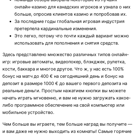
онлайн-казино для канадских игроков и узнала о них
больше, опросив клиентов казино и попробовав их.
За последние годы глобальная игровая индустрия
претерпела кардинальные изменения.
Это легко, потому что почти каждый вариант можно
использовать для пополнения и снятия средств.
Здесь представлено множество различных типов онлайн-
игр: игровые автоматы, видеопокер, блэкджек, рулетка,
кости, баккара и многое другое. Что ж, у нас есть 100%
бонус на матч до 400 € на сегодняшний день и бонус на
депозит в размере 1000 € до вашего первого депозита на
реальные деньги. Простым нажатием кнопки вы можете
начать играть мгновенно, и вам не нужно загружать какое-
либо программное обеспечение на свой компьютер или
мобильное устройство.
Чем больше вы играете, тем больше наград вы получите —
и вам даже не нужно выходить из комнаты! Самые горячие