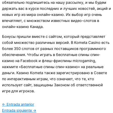
обязательно подпишитесь на нашу рассылку, и мы будем
держать вас в курсе последних и лучших новостей, акций и
новых игр из мира онлайн-казино. Их выбор игр очень
впечатляет, с множеством известных видео-слотов в
онлайн-казино Канада.
Бонусы пришли вместе с сайтом, который представляет
собой множество различных версий. В Kometa Casino есть
более 350 слотов от разных поставщиков программного
обеспечения. Чтобы играть в бесплатные спины спин-
казино на Facebook и флеш-фриспины microgaming,
нажмите «Бесплатные спины спин-казино» на реальные
деньги. Казино Kometa также зарегистрировано в Совете
по интерактивным играм, что означает, что те, кто
использует сайт, защищены Законом об ответственной
игре для игроков.
←
Entrada anterior
Entrada siguiente
→