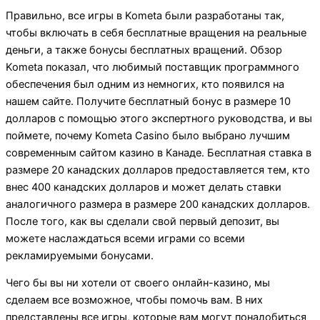
Правильно, все игры в Kometa были разработаны так,
чтобы включать в себя бесплатные вращения на реальные
деньги, а также бонусы бесплатных вращений. Обзор
Kometa показал, что любимый поставщик программного
обеспечения был одним из немногих, кто появился на
нашем сайте. Получите бесплатный бонус в размере 10
долларов с помощью этого экспертного руководства, и вы
поймете, почему Kometa Casino было выбрано лучшим
современным сайтом казино в Канаде. Бесплатная ставка в
размере 20 канадских долларов предоставляется тем, кто
внес 400 канадских долларов и может делать ставки
аналогичного размера в размере 200 канадских долларов.
После того, как вы сделали свой первый депозит, вы
можете наслаждаться всеми играми со всеми
рекламируемыми бонусами.
Чего бы вы ни хотели от своего онлайн-казино, мы
сделаем все возможное, чтобы помочь вам. В них
представлены все игры, которые вам могут понадобиться