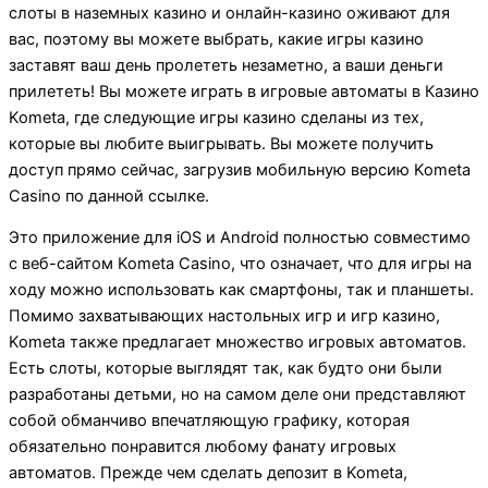
слоты в наземных казино и онлайн-казино оживают для
вас, поэтому вы можете выбрать, какие игры казино
заставят ваш день пролететь незаметно, а ваши деньги
прилететь! Вы можете играть в игровые автоматы в Казино
Kometa, где следующие игры казино сделаны из тех,
которые вы любите выигрывать. Вы можете получить
доступ прямо сейчас, загрузив мобильную версию Kometa
Casino по данной ссылке.
Это приложение для iOS и Android полностью совместимо
с веб-сайтом Kometa Casino, что означает, что для игры на
ходу можно использовать как смартфоны, так и планшеты.
Помимо захватывающих настольных игр и игр казино,
Kometa также предлагает множество игровых автоматов.
Есть слоты, которые выглядят так, как будто они были
разработаны детьми, но на самом деле они представляют
собой обманчиво впечатляющую графику, которая
обязательно понравится любому фанату игровых
автоматов. Прежде чем сделать депозит в Kometa,