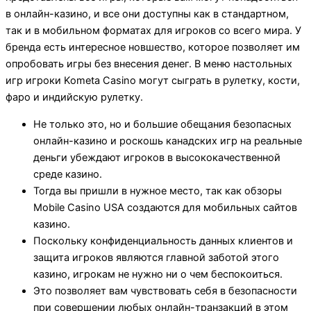
в онлайн-казино, и все они доступны как в стандартном,
так и в мобильном форматах для игроков со всего мира. У
бренда есть интересное новшество, которое позволяет им
опробовать игры без внесения денег. В меню настольных
игр игроки Kometa Casino могут сыграть в рулетку, кости,
фаро и индийскую рулетку.
Не только это, но и большие обещания безопасных
онлайн-казино и роскошь канадских игр на реальные
деньги убеждают игроков в высококачественной
среде казино.
Тогда вы пришли в нужное место, так как обзоры
Mobile Casino USA создаются для мобильных сайтов
казино.
Поскольку конфиденциальность данных клиентов и
защита игроков являются главной заботой этого
казино, игрокам не нужно ни о чем беспокоиться.
Это позволяет вам чувствовать себя в безопасности
при совершении любых онлайн-транзакций в этом