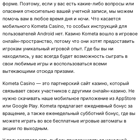
форме. Поэтому, если у вас есть какие-либо вопросы или
опасения относительно вашей учетной записи, мы можем
помочь вам в любое время дня и ночи. Что касается
мобильного Kometa Casino, то особых инструкций для
пользователей Android нет. Казино Kometa вошло в игровое
онлайн-пространство, потому что они хотят предоставить
игрокам уникальный игровой опыт. Где бы вы ни
находились, у вас всегда будет возможность сыграть в
свои любимые игры и воспользоваться всеми
вытекающими отсюда призами.
Kometa Casino — это партнерский сайт казино, который
связывает своих участников с другими онлайн-казино. Не
нужно скачивать наше мобильное приложение из AppStore
или Google Play. Kometa предлагает ежедневный бонус за
вращение, а также еженедельный субботний бонус, где вы
можете играть во все бесплатные игровые автоматы в
акции по выходным.