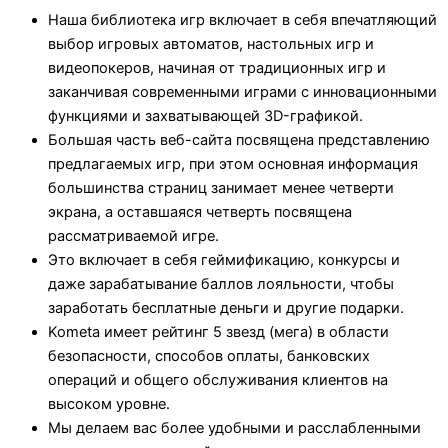
Наша библиотека игр включает в себя впечатляющий
выбор игровых автоматов, настольных игр и
видеопокеров, начиная от традиционных игр и
заканчивая современными играми с инновационными
функциями и захватывающей 3D-графикой.
Большая часть веб-сайта посвящена представлению
предлагаемых игр, при этом основная информация
большинства страниц занимает менее четверти
экрана, а оставшаяся четверть посвящена
рассматриваемой игре.
Это включает в себя геймификацию, конкурсы и
даже зарабатывание баллов лояльности, чтобы
заработать бесплатные деньги и другие подарки.
Kometa имеет рейтинг 5 звезд (мега) в области
безопасности, способов оплаты, банковских
операций и общего обслуживания клиентов на
высоком уровне.
Мы делаем вас более удобными и расслабленными