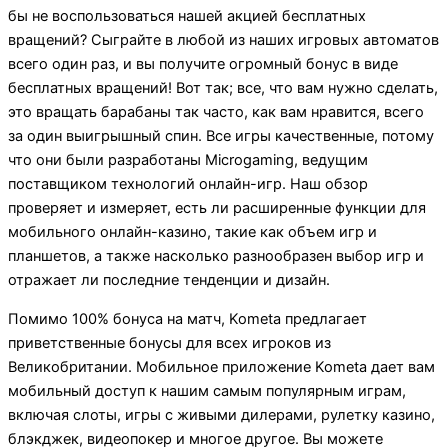
бы не воспользоваться нашей акцией бесплатных
вращений? Сыграйте в любой из наших игровых автоматов
всего один раз, и вы получите огромный бонус в виде
бесплатных вращений! Вот так; все, что вам нужно сделать,
это вращать барабаны так часто, как вам нравится, всего
за один выигрышный спин. Все игры качественные, потому
что они были разработаны Microgaming, ведущим
поставщиком технологий онлайн-игр. Наш обзор
проверяет и измеряет, есть ли расширенные функции для
мобильного онлайн-казино, такие как объем игр и
планшетов, а также насколько разнообразен выбор игр и
отражает ли последние тенденции и дизайн.
Помимо 100% бонуса на матч, Kometa предлагает
приветственные бонусы для всех игроков из
Великобритании. Мобильное приложение Kometa дает вам
мобильный доступ к нашим самым популярным играм,
включая слоты, игры с живыми дилерами, рулетку казино,
блэкджек, видеопокер и многое другое. Вы можете