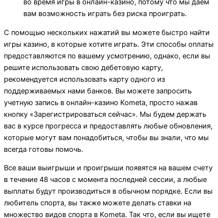
во время игры в онлайн-казино, потому что мы даем
вам возможность играть без риска проиграть.
С помощью нескольких нажатий вы можете быстро найти
игры казино, в которые хотите играть. Эти способы оплаты
предоставляются по вашему усмотрению, однако, если вы
решите использовать свою дебетовую карту,
рекомендуется использовать карту одного из
поддерживаемых нами банков. Вы можете запросить
учетную запись в онлайн-казино Kometa, просто нажав
кнопку «Зарегистрироваться сейчас». Мы будем держать
вас в курсе прогресса и предоставлять любые обновления,
которые могут вам понадобиться, чтобы вы знали, что мы
всегда готовы помочь.
Все ваши выигрыши и проигрыши появятся на вашем счету
в течение 48 часов с момента последней сессии, а любые
выплаты будут производиться в обычном порядке. Если вы
любитель спорта, вы также можете делать ставки на
множество видов спорта в Kometa. Так что, если вы ищете