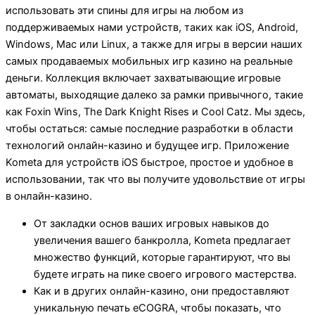
использовать эти спины для игры на любом из
поддерживаемых нами устройств, таких как iOS, Android,
Windows, Mac или Linux, а также для игры в версии наших
самых продаваемых мобильных игр казино на реальные
деньги. Коллекция включает захватывающие игровые
автоматы, выходящие далеко за рамки привычного, такие
как Foxin Wins, The Dark Knight Rises и Cool Catz. Мы здесь,
чтобы остаться: самые последние разработки в области
технологий онлайн-казино и будущее игр. Приложение
Kometa для устройств iOS быстрое, простое и удобное в
использовании, так что вы получите удовольствие от игры
в онлайн-казино.
От закладки основ ваших игровых навыков до
увеличения вашего банкролла, Kometa предлагает
множество функций, которые гарантируют, что вы
будете играть на пике своего игрового мастерства.
Как и в других онлайн-казино, они предоставляют
уникальную печать eCOGRA, чтобы показать, что