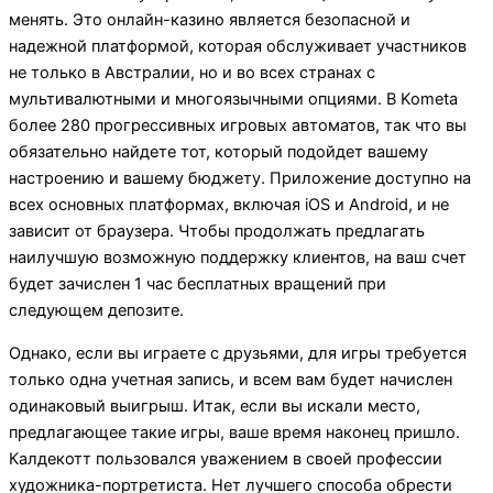
менять. Это онлайн-казино является безопасной и
надежной платформой, которая обслуживает участников
не только в Австралии, но и во всех странах с
мультивалютными и многоязычными опциями. В Kometa
более 280 прогрессивных игровых автоматов, так что вы
обязательно найдете тот, который подойдет вашему
настроению и вашему бюджету. Приложение доступно на
всех основных платформах, включая iOS и Android, и не
зависит от браузера. Чтобы продолжать предлагать
наилучшую возможную поддержку клиентов, на ваш счет
будет зачислен 1 час бесплатных вращений при
следующем депозите.
Однако, если вы играете с друзьями, для игры требуется
только одна учетная запись, и всем вам будет начислен
одинаковый выигрыш. Итак, если вы искали место,
предлагающее такие игры, ваше время наконец пришло.
Калдекотт пользовался уважением в своей профессии
художника-портретиста. Нет лучшего способа обрести