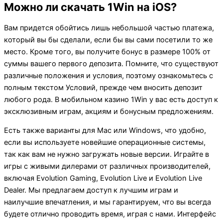
Можно ли скачать 1Win на iOS?
Вам придется обойтись лишь небольшой частью платежа,
который вы бы сделали, если бы вы сами посетили то же
место. Кроме того, вы получите бонус в размере 100% от
суммы вашего первого депозита. Помните, что существуют
различные положения и условия, поэтому ознакомьтесь с
полным текстом Условий, прежде чем вносить депозит
любого рода. В мобильном казино 1Win у вас есть доступ к
эксклюзивным играм, акциям и бонусным предложениям.
Есть также варианты для Mac или Windows, что удобно,
если вы используете новейшие операционные системы,
так как вам не нужно загружать новые версии. Играйте в
игры с живыми дилерами от различных производителей,
включая Evolution Gaming, Evolution Live и Evolution Live
Dealer. Мы предлагаем доступ к лучшим играм и
наилучшие впечатления, и мы гарантируем, что вы всегда
будете отлично проводить время, играя с нами. Интерфейс