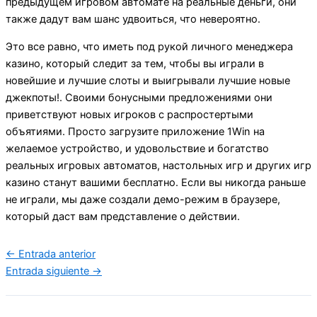
предыдущем игровом автомате на реальные деньги, они
также дадут вам шанс удвоиться, что невероятно.
Это все равно, что иметь под рукой личного менеджера
казино, который следит за тем, чтобы вы играли в
новейшие и лучшие слоты и выигрывали лучшие новые
джекпоты!. Своими бонусными предложениями они
приветствуют новых игроков с распростертыми
объятиями. Просто загрузите приложение 1Win на
желаемое устройство, и удовольствие и богатство
реальных игровых автоматов, настольных игр и других игр
казино станут вашими бесплатно. Если вы никогда раньше
не играли, мы даже создали демо-режим в браузере,
который даст вам представление о действии.
←
Entrada anterior
Entrada siguiente
→