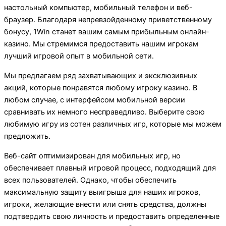
настольный компьютер, мобильный телефон и веб-
браузер. Благодаря непревзойденному приветственному
бонусу, 1Win станет вашим самым прибыльным онлайн-
казино. Мы стремимся предоставить нашим игрокам
лучший игровой опыт в мобильной сети.
Мы предлагаем ряд захватывающих и эксклюзивных
акций, которые понравятся любому игроку казино. В
любом случае, с интерфейсом мобильной версии
сравнивать их немного несправедливо. Выберите свою
любимую игру из сотен различных игр, которые мы можем
предложить.
Веб-сайт оптимизирован для мобильных игр, но
обеспечивает плавный игровой процесс, подходящий для
всех пользователей. Однако, чтобы обеспечить
максимальную защиту выигрыша для наших игроков,
игроки, желающие внести или снять средства, должны
подтвердить свою личность и предоставить определенные