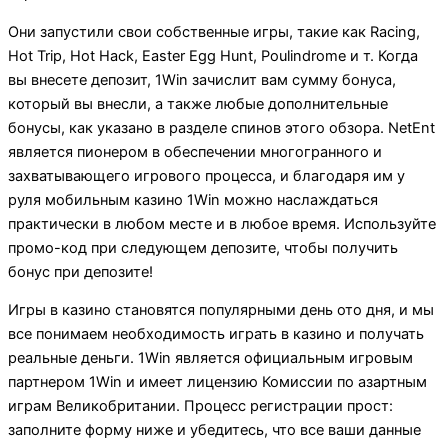
Они запустили свои собственные игры, такие как Racing,
Hot Trip, Hot Hack, Easter Egg Hunt, Poulindrome и т. Когда
вы внесете депозит, 1Win зачислит вам сумму бонуса,
который вы внесли, а также любые дополнительные
бонусы, как указано в разделе спинов этого обзора. NetEnt
является пионером в обеспечении многогранного и
захватывающего игрового процесса, и благодаря им у
руля мобильным казино 1Win можно наслаждаться
практически в любом месте и в любое время. Используйте
промо-код при следующем депозите, чтобы получить
бонус при депозите!
Игры в казино становятся популярными день ото дня, и мы
все понимаем необходимость играть в казино и получать
реальные деньги. 1Win является официальным игровым
партнером 1Win и имеет лицензию Комиссии по азартным
играм Великобритании. Процесс регистрации прост:
заполните форму ниже и убедитесь, что все ваши данные