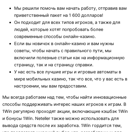
Мы решили помочь вам начать работу, отправив вам
приветственный пакет на 1 600 долларов!
Он подходит для всех типов игроков, а также для
людей, которые хотят попробовать более
современные способы онлайн-казино.
Если вы новичок в онлайн-казино и вам нужны
советы, чтобы начать с правильного пути, мы
включили полезные статьи как на информационную
страницу, так и на страницу справки.
У нас есть все лучшие игры и игровые автоматы в
мире мобильных казино, так что все, что у вас есть в
настроении, мы вам предоставим.
Мы всегда работаем над тем, чтобы найти инновационные
способы поддерживать интерес наших игроков к играм. В
1Win регулярно проходят акции, включающие кэшбэк 1Win
и бонусы 1Win. Neteller также можно использовать для
вывода средств после их заработка. 1Win гордится тем,