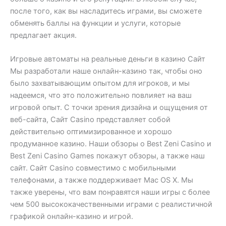
после того, как вы насладитесь играми, вы сможете
обменять баллы на функции и услуги, которые
предлагает акция.
Игровые автоматы на реальные деньги в казино Сайт
Мы разработали наше онлайн-казино так, чтобы оно
было захватывающим опытом для игроков, и мы
надеемся, что это положительно повлияет на ваш
игровой опыт. С точки зрения дизайна и ощущения от
веб-сайта, Сайт Casino представляет собой
действительно оптимизированное и хорошо
продуманное казино. Наши обзоры о Best Zeni Casino и
Best Zeni Casino Games покажут обзоры, а также наш
сайт. Сайт Casino совместимо с мобильными
телефонами, а также поддерживает Mac OS X. Мы
также уверены, что вам понравятся наши игры с более
чем 500 высококачественными играми с реалистичной
графикой онлайн-казино и игрой.