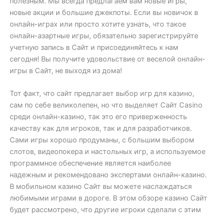
полезным. Мы всегда предлагаем вам новые игры,
новые акции и большие джекпоты. Если вы новичок в
онлайн-играх или просто хотите узнать, что такое
онлайн-азартные игры, обязательно зарегистрируйте
учетную запись в Сайт и присоединяйтесь к нам
сегодня! Вы получите удовольствие от веселой онлайн-
игры в Сайт, не выходя из дома!
Тот факт, что сайт предлагает выбор игр для казино,
сам по себе великолепен, но что выделяет Сайт Casino
среди онлайн-казино, так это его приверженность
качеству как для игроков, так и для разработчиков.
Сами игры хорошо продуманы, с большим выбором
слотов, видеопокера и настольных игр, а используемое
программное обеспечение является наиболее
надежным и рекомендовано экспертами онлайн-казино.
В мобильном казино Сайт вы можете наслаждаться
любимыми играми в дороге. В этом обзоре казино Сайт
будет рассмотрено, что другие игроки сделали с этим