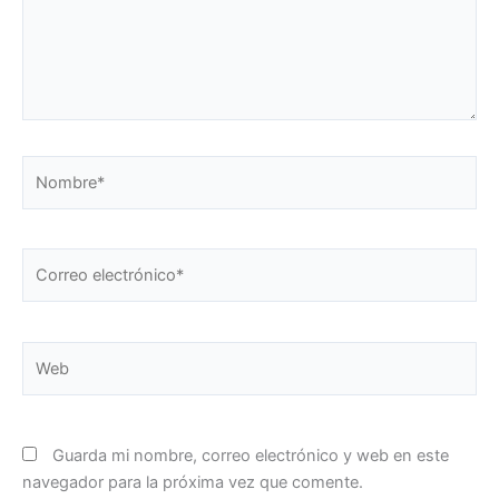
Nombre*
Correo
electrónico*
Web
Guarda mi nombre, correo electrónico y web en este
navegador para la próxima vez que comente.