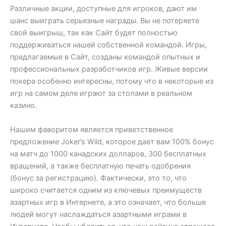
Различные акции, доступные для игроков, дают им
шанс выиграть серьезные награды. Вы не потеряете
свой выигрыш, так как Сайт будет полностью
поддерживаться нашей собственной командой. Игры,
предлагаемые в Сайт, созданы командой опытных и
профессиональных разработчиков игр. Живые версии
покера особенно интересны, потому что в некоторые из
игр на самом деле играют за столами в реальном
казино.
Нашим фаворитом является приветственное
предложение Joker’s Wild, которое дает вам 100% бонус
на матч до 1000 канадских долларов, 300 бесплатных
вращений, а также бесплатную печать одобрения
(бонус за регистрацию). Фактически, это то, что
широко считается одним из ключевых преимуществ
азартных игр в Интернете, а это означает, что больше
людей могут наслаждаться азартными играми в