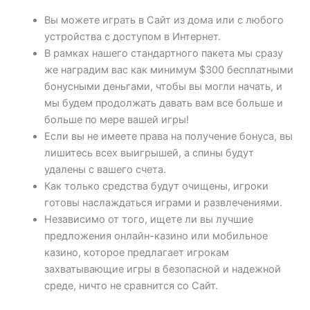
Вы можете играть в Сайт из дома или с любого
устройства с доступом в Интернет.
В рамках нашего стандартного пакета мы сразу
же наградим вас как минимум $300 бесплатными
бонусными деньгами, чтобы вы могли начать, и
мы будем продолжать давать вам все больше и
больше по мере вашей игры!
Если вы не имеете права на получение бонуса, вы
лишитесь всех выигрышей, а спины будут
удалены с вашего счета.
Как только средства будут очищены, игроки
готовы наслаждаться играми и развлечениями.
Независимо от того, ищете ли вы лучшие
предложения онлайн-казино или мобильное
казино, которое предлагает игрокам
захватывающие игры в безопасной и надежной
среде, ничто не сравнится со Сайт.