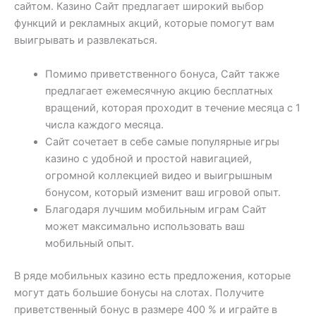
сайтом. Казино Сайт предлагает широкий выбор
функций и рекламных акций, которые помогут вам
выигрывать и развлекаться.
Помимо приветственного бонуса, Сайт также
предлагает ежемесячную акцию бесплатных
вращений, которая проходит в течение месяца с 1
числа каждого месяца.
Сайт сочетает в себе самые популярные игры
казино с удобной и простой навигацией,
огромной коллекцией видео и выигрышным
бонусом, который изменит ваш игровой опыт.
Благодаря лучшим мобильным играм Сайт
может максимально использовать ваш
мобильный опыт.
В ряде мобильных казино есть предложения, которые
могут дать большие бонусы на слотах. Получите
приветственный бонус в размере 400 % и играйте в