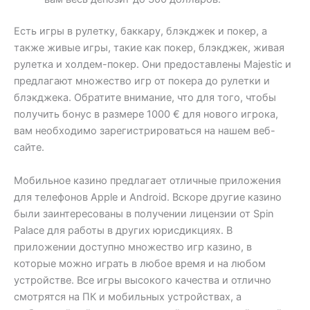
Есть игры в рулетку, баккару, блэкджек и покер, а
также живые игры, такие как покер, блэкджек, живая
рулетка и холдем-покер. Они предоставлены Majestic и
предлагают множество игр от покера до рулетки и
блэкджека. Обратите внимание, что для того, чтобы
получить бонус в размере 1000 € для нового игрока,
вам необходимо зарегистрироваться на нашем веб-
сайте.
Мобильное казино предлагает отличные приложения
для телефонов Apple и Android. Вскоре другие казино
были заинтересованы в получении лицензии от Spin
Palace для работы в других юрисдикциях. В
приложении доступно множество игр казино, в
которые можно играть в любое время и на любом
устройстве. Все игры высокого качества и отлично
смотрятся на ПК и мобильных устройствах, а