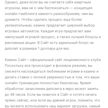
Однако, даже если вы не считаете себя азартным
игроком, вам не о чем беспокоиться — концепция
онлайн-гемблинга намного разнообразнее, чем вы
думаете. Чтобы сделать процесс еще более
увлекательным, казино предлагает широкий выбор
игровых автоматов. Каждая игра предлагает вам
наилучший игровой процесс, а также лучшие бонусы и
рекламные акции. В Сайт есть идеальный бонус на
депозит в размере 1 доллара для вас.
Казино Сайт – официальный сайт лицензионного клуба
Поскольку все происходит в фоновом режиме, вы
сможете наслаждаться любимыми играми в казино и
делать ставки с полной уверенностью в том, что ваши
онлайн-транзакции полностью безопасны. Время
обработки: зачисление депозита в евро может занять
до 48 часов. Если вы новичок в Сайт и хотите начать
прямо сейчас, или если вы давний игрок, помните, что
вы можете использовать наш вариант загрузки, самый