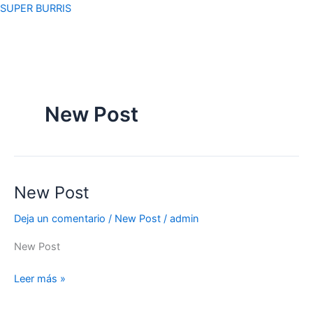
Ir
SUPER BURRIS
al
contenido
New Post
New Post
New
Post
Deja un comentario
/
New Post
/
admin
New Post
Leer más »